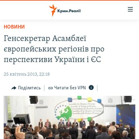
Доступність
посилання
Перейти
НОВИНИ
до
НОВИНИ
Генсекретар Асамблеї
основного
ВОДА.КРИМ
матеріалу
європейських регіонів про
ВІДЕО ТА ФОТО
Перейти
перспективи України і ЄС
до
ПОЛІТИКА
основної
25 квітень 2013, 22:18
БЛОГИ
навігації
Перейти
Поділитись
Читати без VPN
ПОГЛЯД
до
ІНТЕРВ'Ю
пошуку
ВСЕ ЗА ДЕНЬ
СПЕЦПРОЕКТИ
ЯК ОБІЙТИ БЛОКУВАННЯ
ДЕПОРТАЦІЯ