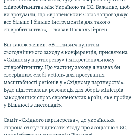
співробітництва між Україною та ЄС. Важливо, щоб
ви зрозуміли, що Європейський Союз запроваджує
все більше і більше інструментів для такого
співробітництва», – сказав Паскаль Ґерґен.
Він також заявив: «Важливим пунктом
сьогоднішнього заходу є конференція, присвячена
«Східному партнерству» і міжрегіональному
співробітництву. Цю частину заходу я назвав би
своєрідним «лобі-action» для просування
масштабності регіонів у «Східному партнерстві».
Буде підготовлена резолюція для зборів міністрів
закордонних справ європейських країн, яке пройде
у Вільнюсі в листопаді».
Саміт «Східного партнерства», де українська
сторона очікує підписати Угоду про асоціацію з ЄС,