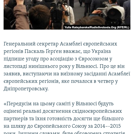
ВІДЕОУРОКИ «ELIFBE»
Русский
СВІДЧЕННЯ ОКУПАЦІЇ
Qırımtatar
УКРАЇНСЬКА ПРОБЛЕМА КРИМУ
ДОЛУЧАЙСЯ!
ІНФОГРАФІКА
Генеральний секретар Асамблеї європейських
регіонів Паскаль Ґерґен вважає, що Україна
підпише угоду про асоціацію з Євросоюзом у
Усі сайти RFE/RL
листопаді нинішнього року у Вільнюсі. Про це він
заявив, виступаючи на виїзному засіданні Асамблеї
європейських регіонів, яке почалося в четвер у
Дніпропетровську.
«Передусім на цьому саміті у Вільнюсі будуть
оцінені реальні досягнення східноєвропейських
партнерів та їхня готовність досягти ще більшого
на шляху до Європейського Союзу за 2014–-2015
роки. Іншими словами, буде обговорена стратегія