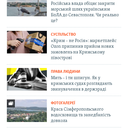
Російська влада обіцяє закрити
морський шлях українським
БпЛА до Севастополя. Чи реально
це?
СУСПІЛЬСТВО
«Крим – не Росія»: маркетплейс
Ozon припинив прийом нових
замовлень на Кримському
півострові
ПРАВА ЛЮДИНИ
Мить – і ти шпигун. Як у
кримських судах розглядають
звинувачення в держзраді
ФОТОГАЛЕРЕЇ
Краса Сімферопольського
водосховища та занедбаність
довкола