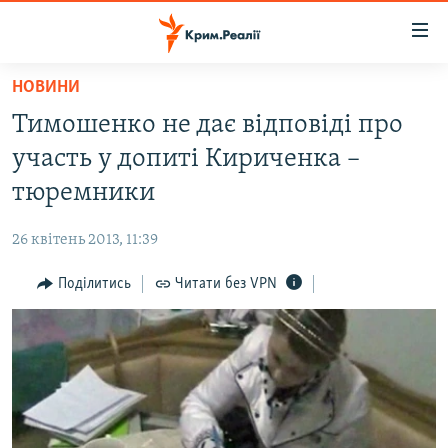
Доступність
посилання
Перейти
НОВИНИ
до
НОВИНИ
Тимошенко не дає відповіді про
основного
ВОДА.КРИМ
матеріалу
участь у допиті Кириченка –
ВІДЕО ТА ФОТО
Перейти
тюремники
до
ПОЛІТИКА
основної
26 квітень 2013, 11:39
БЛОГИ
навігації
Перейти
Поділитись
Читати без VPN
ПОГЛЯД
до
ІНТЕРВ'Ю
пошуку
ВСЕ ЗА ДЕНЬ
СПЕЦПРОЕКТИ
ЯК ОБІЙТИ БЛОКУВАННЯ
ДЕПОРТАЦІЯ