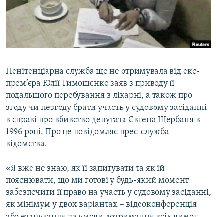
ВІДЕОУРОКИ «ELIFBE»
Русский
СВІДЧЕННЯ ОКУПАЦІЇ
Qırımtatar
УКРАЇНСЬКА ПРОБЛЕМА КРИМУ
ДОЛУЧАЙСЯ!
ІНФОГРАФІКА
Пенітенціарна служба ще не отримувала від екс-
прем’єра Юлії Тимошенко заяв з приводу її
подальшого перебування в лікарні, а також про
Усі сайти RFE/RL
згоду чи незгоду брати участь у судовому засіданні
в справі про вбивство депутата Євгена Щербаня в
1996 році. Про це повідомляє прес-служба
відомства.
«Я вже не знаю, як її запитувати та як їй
пояснювати, що ми готові у будь-який момент
забезпечити її право на участь у судовому засіданні,
як мінімум у двох варіантах – відеоконференція
або етапування за умови дотримання всіх вимог