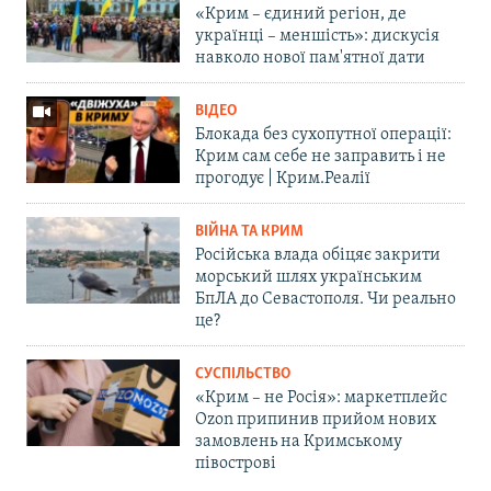
«Крим – єдиний регіон, де
українці – меншість»: дискусія
навколо нової пам'ятної дати
ВІДЕО
Блокада без сухопутної операції:
Крим сам себе не заправить і не
прогодує | Крим.Реалії
ВІЙНА ТА КРИМ
Російська влада обіцяє закрити
морський шлях українським
БпЛА до Севастополя. Чи реально
це?
СУСПІЛЬСТВО
«Крим – не Росія»: маркетплейс
Ozon припинив прийом нових
замовлень на Кримському
півострові