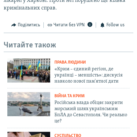
лікарні у Харкові. Проти неї порушено ще кілька
кримінальних справ.
Поділитись
Читати без VPN
Follow us
Читайте також
ПРАВА ЛЮДИНИ
«Крим – єдиний регіон, де
українці – меншість»: дискусія
навколо нової пам'ятної дати
ВІЙНА ТА КРИМ
Російська влада обіцяє закрити
морський шлях українським
БпЛА до Севастополя. Чи реально
це?
СУСПІЛЬСТВО