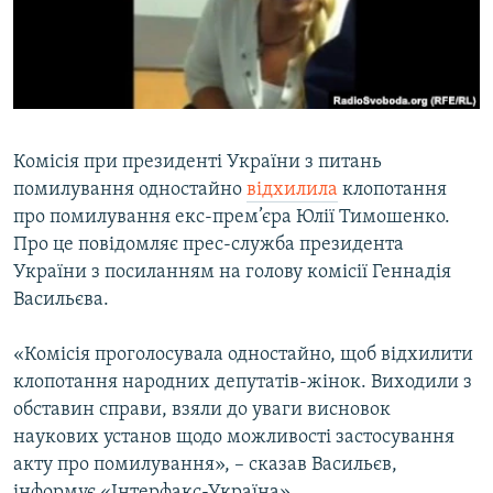
ВІДЕОУРОКИ «ELIFBE»
Русский
СВІДЧЕННЯ ОКУПАЦІЇ
Qırımtatar
УКРАЇНСЬКА ПРОБЛЕМА КРИМУ
ДОЛУЧАЙСЯ!
ІНФОГРАФІКА
Комісія при президенті України з питань
помилування одностайно
відхилила
клопотання
про помилування екс-прем’єра Юлії Тимошенко.
Усі сайти RFE/RL
Про це повідомляє прес-служба президента
України з посиланням на голову комісії Геннадія
Васильєва.
«Комісія проголосувала одностайно, щоб відхилити
клопотання народних депутатів-жінок. Виходили з
обставин справи, взяли до уваги висновок
наукових установ щодо можливості застосування
акту про помилування», – сказав Васильєв,
інформує «Інтерфакс-Україна».