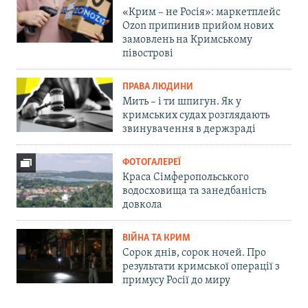
«Крим – не Росія»: маркетплейс
Ozon припинив прийом нових
замовлень на Кримському
півострові
ПРАВА ЛЮДИНИ
Мить – і ти шпигун. Як у
кримських судах розглядають
звинувачення в держзраді
ФОТОГАЛЕРЕЇ
Краса Сімферопольського
водосховища та занедбаність
довкола
ВІЙНА ТА КРИМ
Сорок днів, сорок ночей. Про
результати кримської операції з
примусу Росії до миру