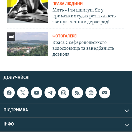
ПРАВА ЛЮДИНИ
Мить – і ти шпигун. Як у
кримських судах розглядають
звинувачення в держзраді
ФОТОГАЛЕРЕЇ
Краса Сімферопольського
водосховища та занедбаність
довкола
ДОЛУЧАЙСЯ!
ПІДТРИМКА
ІНФО