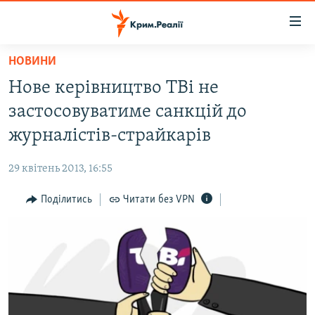
Доступність
посилання
Перейти
НОВИНИ
до
НОВИНИ
Нове керівництво ТВі не
основного
ВОДА.КРИМ
матеріалу
застосовуватиме санкцій до
ВІДЕО ТА ФОТО
Перейти
журналістів-страйкарів
до
ПОЛІТИКА
основної
29 квітень 2013, 16:55
БЛОГИ
навігації
Перейти
Поділитись
Читати без VPN
ПОГЛЯД
до
ІНТЕРВ'Ю
пошуку
ВСЕ ЗА ДЕНЬ
СПЕЦПРОЕКТИ
ЯК ОБІЙТИ БЛОКУВАННЯ
ДЕПОРТАЦІЯ