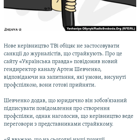
ВІДЕОУРОКИ «ELIFBE»
Русский
СВІДЧЕННЯ ОКУПАЦІЇ
Qırımtatar
УКРАЇНСЬКА ПРОБЛЕМА КРИМУ
ДОЛУЧАЙСЯ!
ІНФОГРАФІКА
Нове керівництво ТВі обіцяє не застосовувати
санкції до журналістів, що страйкують. Про це
сайту «Українська правда» повідомив новий
Усі сайти RFE/RL
гендиректор каналу Артем Шевченко,
відповідаючи на запитання, які умови, висунуті
профспілкою, вони готові прийняти.
Шевченко додав, що юридично він зобов’язаний
підписувати повідомлення про створення
профспілки, однак наголосив, що керівництво веде
переговори з представниками страйккому.
«Я вважаю, що на сьогодні наші позиції