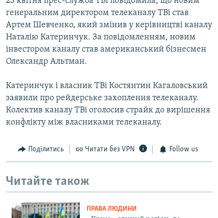
23 квітня прес-служба ТВі повідомила, що новим
генеральним директором телеканалу ТВі став
Артем Шевченко, який змінив у керівництві каналу
Наталію Катеринчук. За повідомленням, новим
інвестором каналу став американський бізнесмен
Олександр Альтман.
Катеринчук і власник ТВі Костянтин Кагаловський
заявили про рейдерське захоплення телеканалу.
Колектив каналу ТВі оголосив страйк до вирішення
конфлікту між власниками телеканалу.
Поділитись
Читати без VPN
Follow us
Читайте також
ПРАВА ЛЮДИНИ