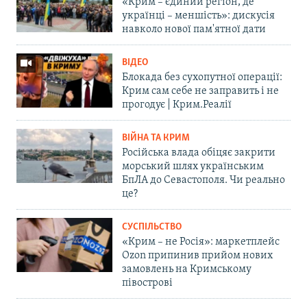
«Крим – єдиний регіон, де
українці – меншість»: дискусія
навколо нової пам'ятної дати
ВІДЕО
Блокада без сухопутної операції:
Крим сам себе не заправить і не
прогодує | Крим.Реалії
ВІЙНА ТА КРИМ
Російська влада обіцяє закрити
морський шлях українським
БпЛА до Севастополя. Чи реально
це?
СУСПІЛЬСТВО
«Крим – не Росія»: маркетплейс
Ozon припинив прийом нових
замовлень на Кримському
півострові