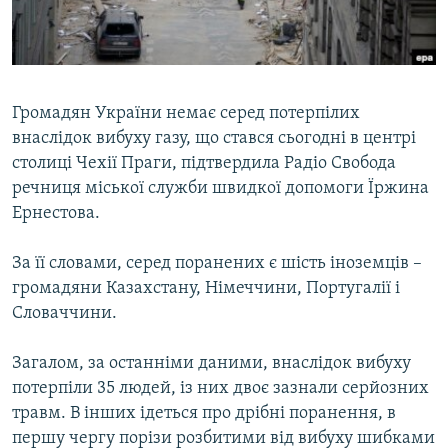
ВІДЕОУРОКИ «ELIFBE»
Русский
СВІДЧЕННЯ ОКУПАЦІЇ
Qırımtatar
УКРАЇНСЬКА ПРОБЛЕМА КРИМУ
Громадян України немає серед потерпілих
ДОЛУЧАЙСЯ!
ІНФОГРАФІКА
внаслідок вибуху газу, що стався сьогодні в центрі
столиці Чехії Праги, підтвердила Радіо Свобода
речниця міської служби швидкої допомоги Їржина
Ернестова.
Усі сайти RFE/RL
За її словами, серед поранених є шість іноземців –
громадяни Казахстану, Німеччини, Португалії і
Словаччини.
Загалом, за останніми даними, внаслідок вибуху
потерпіли 35 людей, із них двоє зазнали серйозних
травм. В інших ідеться про дрібні поранення, в
першу чергу порізи розбитими від вибуху шибками