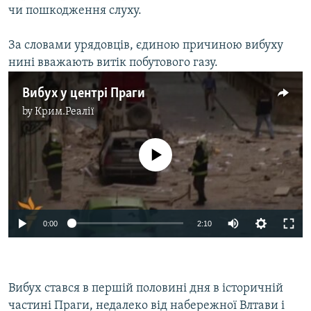
чи пошкодження слуху.
За словами урядовців, єдиною причиною вибуху
нині вважають витік побутового газу.
Вибух у центрі Праги
by
Крим.Реалії
No media source currently available
0:00
2:10
Вибух стався в першій половині дня в історичній
частині Праги, недалеко від набережної Влтави і