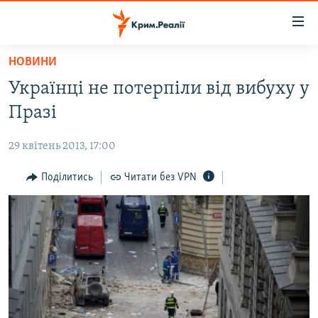
Доступність
посилання
Перейти
НОВИНИ
до
НОВИНИ
Українці не потерпіли від вибуху у
основного
ВОДА.КРИМ
матеріалу
Празі
ВІДЕО ТА ФОТО
Перейти
до
29 квітень 2013, 17:00
ПОЛІТИКА
основної
БЛОГИ
Поділитись
Читати без VPN
навігації
Перейти
ПОГЛЯД
до
ІНТЕРВ'Ю
пошуку
ВСЕ ЗА ДЕНЬ
СПЕЦПРОЕКТИ
ЯК ОБІЙТИ БЛОКУВАННЯ
ДЕПОРТАЦІЯ