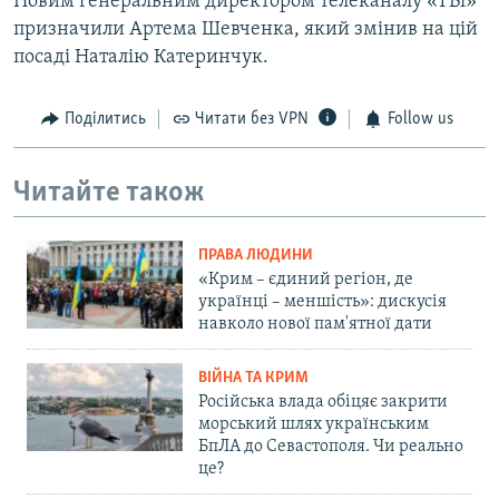
Новим генеральним директором телеканалу «ТВі»
призначили Артема Шевченка, який змінив на цій
посаді Наталію Катеринчук.
Поділитись
Читати без VPN
Follow us
Читайте також
ПРАВА ЛЮДИНИ
«Крим – єдиний регіон, де
українці – меншість»: дискусія
навколо нової пам'ятної дати
ВІЙНА ТА КРИМ
Російська влада обіцяє закрити
морський шлях українським
БпЛА до Севастополя. Чи реально
це?