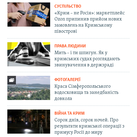
СУСПІЛЬСТВО
«Крим – не Росія»: маркетплейс
Ozon припинив прийом нових
замовлень на Кримському
півострові
ПРАВА ЛЮДИНИ
Мить – і ти шпигун. Як у
кримських судах розглядають
звинувачення в держзраді
ФОТОГАЛЕРЕЇ
Краса Сімферопольського
водосховища та занедбаність
довкола
ВІЙНА ТА КРИМ
Сорок днів, сорок ночей. Про
результати кримської операції з
примусу Росії до миру