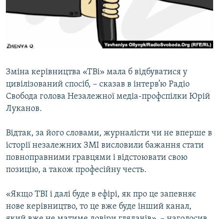
ВІДЕОУРОКИ «ELIFBE»
Русский
СВІДЧЕННЯ ОКУПАЦІЇ
Qırımtatar
УКРАЇНСЬКА ПРОБЛЕМА КРИМУ
ДОЛУЧАЙСЯ!
ІНФОГРАФІКА
Зміна керівництва «ТВі» мала б відбуватися у
цивілізований спосіб, – сказав в інтерв’ю Радіо
Свобода голова Незалежної медіа-профспілки Юрій
Усі сайти RFE/RL
Луканов.
Відтак, за його словами, журналісти чи не вперше в
історії незалежних ЗМІ висловили бажання стати
повноправними гравцями і відстоювати свою
позицію, а також професійну честь.
«Якщо ТВІ і далі буде в ефірі, як про це запевняє
нове керівництво, то це вже буде інший канал,
який вже не матиме довіри глядачів», – наголосив