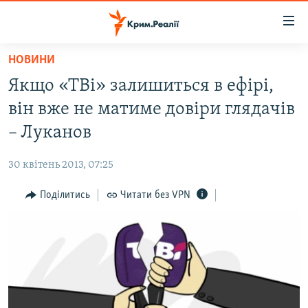
Доступність
посилання
Перейти
НОВИНИ
до
НОВИНИ
Якщо «ТВі» залишиться в ефірі,
основного
ВОДА.КРИМ
матеріалу
він вже не матиме довіри глядачів
ВІДЕО ТА ФОТО
Перейти
– Луканов
до
ПОЛІТИКА
основної
30 квітень 2013, 07:25
БЛОГИ
навігації
Перейти
Поділитись
Читати без VPN
ПОГЛЯД
до
ІНТЕРВ'Ю
пошуку
ВСЕ ЗА ДЕНЬ
СПЕЦПРОЕКТИ
ЯК ОБІЙТИ БЛОКУВАННЯ
ДЕПОРТАЦІЯ