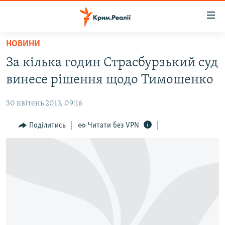
Доступність
посилання
Перейти
НОВИНИ
до
НОВИНИ
За кілька годин Страсбурзький суд
основного
ВОДА.КРИМ
матеріалу
винесе рішення щодо Тимошенко
ВІДЕО ТА ФОТО
Перейти
до
30 квітень 2013, 09:16
ПОЛІТИКА
основної
БЛОГИ
Поділитись
Читати без VPN
навігації
Перейти
ПОГЛЯД
до
ІНТЕРВ'Ю
пошуку
ВСЕ ЗА ДЕНЬ
СПЕЦПРОЕКТИ
ЯК ОБІЙТИ БЛОКУВАННЯ
ДЕПОРТАЦІЯ