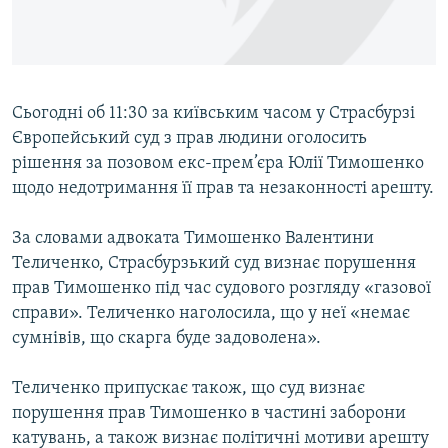
ВІДЕОУРОКИ «ELIFBE»
Русский
СВІДЧЕННЯ ОКУПАЦІЇ
Qırımtatar
УКРАЇНСЬКА ПРОБЛЕМА КРИМУ
Сьогодні об 11:30 за київським часом у Страсбурзі
ДОЛУЧАЙСЯ!
ІНФОГРАФІКА
Європейський суд з прав людини оголосить
рішення за позовом екс-прем’єра Юлії Тимошенко
щодо недотримання її прав та незаконності арешту.
Усі сайти RFE/RL
За словами адвоката Тимошенко Валентини
Теличенко, Страсбурзький суд визнає порушення
прав Тимошенко під час судового розгляду «газової
справи». Теличенко наголосила, що у неї «немає
сумнівів, що скарга буде задоволена».
Теличенко припускає також, що суд визнає
порушення прав Тимошенко в частині заборони
катувань, а також визнає політичні мотиви арешту