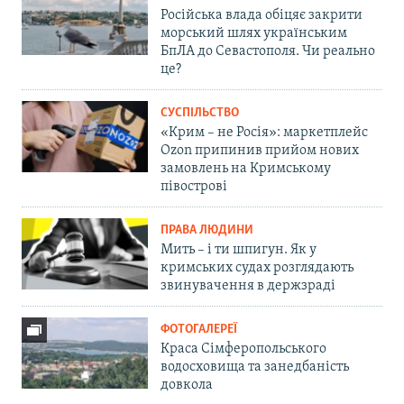
Російська влада обіцяє закрити
морський шлях українським
БпЛА до Севастополя. Чи реально
це?
СУСПІЛЬСТВО
«Крим – не Росія»: маркетплейс
Ozon припинив прийом нових
замовлень на Кримському
півострові
ПРАВА ЛЮДИНИ
Мить – і ти шпигун. Як у
кримських судах розглядають
звинувачення в держзраді
ФОТОГАЛЕРЕЇ
Краса Сімферопольського
водосховища та занедбаність
довкола