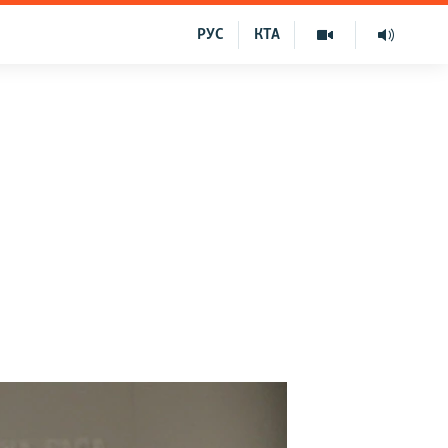
РУС
КТА