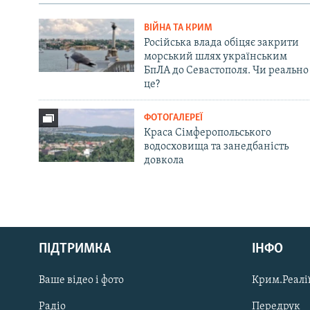
ВІЙНА ТА КРИМ
Російська влада обіцяє закрити
морський шлях українським
БпЛА до Севастополя. Чи реально
це?
ФОТОГАЛЕРЕЇ
Краса Сімферопольського
водосховища та занедбаність
довкола
Русский
ПІДТРИМКА
ІНФО
Qırımtatar
Ваше відео і фото
Крим.Реалії
ДОЛУЧАЙСЯ!
Радіо
Передрук