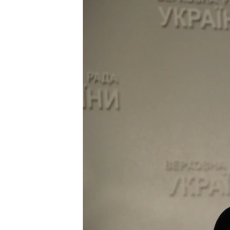
ВІДЕОУРОКИ «ELIFBE»
СВІДЧЕННЯ ОКУПАЦІЇ
УКРАЇНСЬКА ПРОБЛЕМА КРИМУ
ІНФОГРАФІКА