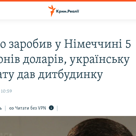
о заробив у Німеччині 5
нів доларів, українську
ату дав дитбудинку
 10:59
ь
Читати без VPN