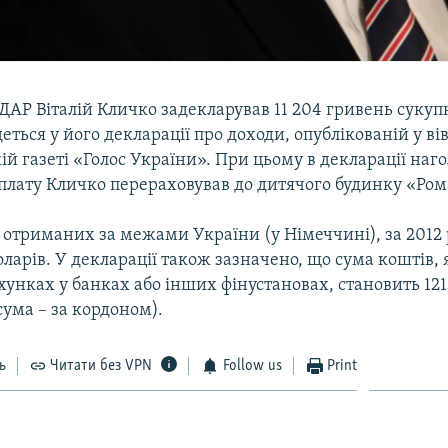
УДАР Віталій Кличко задекларував 11 204 гривень сукуп
деться у його декларації про доходи, опублікованій у ві
й газеті «Голос України». При цьому в декларації наг
 плату Кличко перераховував до дитячого будинку «Ро
 отриманих за межами України (у Німеччині), за 2012 
оларів. У декларації також зазначено, що сума коштів,
хунках у банках або інших фінустановах, становить 121
сума – за кордоном).
ь
Читати без VPN
Follow us
Print