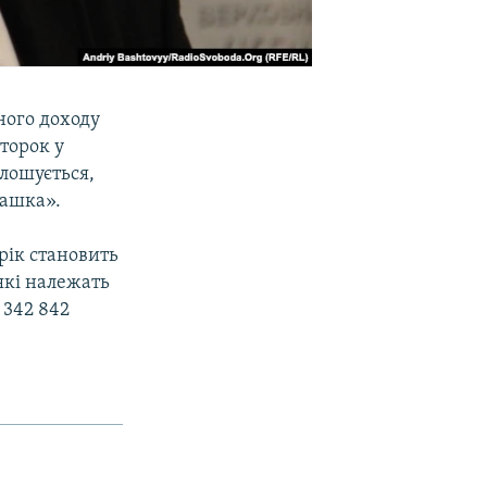
ного доходу
второк у
олошується,
машка».
рік становить
 які належать
 342 842