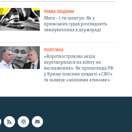
ПРАВА ЛЮДИНИ
Мить – і ти шпигун. Як у
кримських судах розглядають
звинувачення в держзраді
ПОЛІТИКА
«Короткострокова акція
перетворилася на війну на
виснаження»: Як пропаганда РФ
у Криму пояснює невдачі «СВО»
та залякує «мінними атаками»