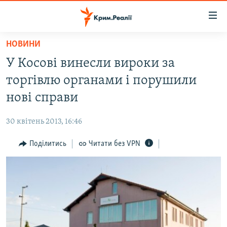
Доступність
посилання
Перейти
НОВИНИ
до
НОВИНИ
У Косові винесли вироки за
основного
ВОДА.КРИМ
матеріалу
торгівлю органами і порушили
ВІДЕО ТА ФОТО
Перейти
нові справи
до
ПОЛІТИКА
основної
30 квітень 2013, 16:46
БЛОГИ
навігації
Перейти
Поділитись
Читати без VPN
ПОГЛЯД
до
ІНТЕРВ'Ю
пошуку
ВСЕ ЗА ДЕНЬ
СПЕЦПРОЕКТИ
ЯК ОБІЙТИ БЛОКУВАННЯ
ДЕПОРТАЦІЯ