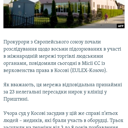
ВІДЕОУРОКИ «ELIFBE»
Русский
СВІДЧЕННЯ ОКУПАЦІЇ
Qırımtatar
УКРАЇНСЬКА ПРОБЛЕМА КРИМУ
ДОЛУЧАЙСЯ!
ІНФОГРАФІКА
Прокурори з Європейського союзу почали
розслідування щодо восьми підозрюваних в участі
в міжнародній мережі торгівлі людськими
Усі сайти RFE/RL
органами, повідомили сьогодні в Місії ЄС із
верховенства права в Косові (EULEX-Kosovo).
Як вважають, ця мережа відповідальна принаймні
за 23 нелегальні пересадки нирок у клініці у
Приштині.
Учора суд у Косові засудив у цій же справі п’ятьох
людей – медиків, які брали участь в оборудці. Трьох
засудили на терміни від 3 до 8 років позбавлення