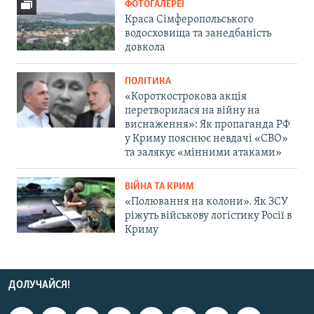
ФОТОГАЛЕРЕЇ
Краса Сімферопольського
водосховища та занедбаність
довкола
ПОЛІТИКА
«Короткострокова акція
перетворилася на війну на
виснаження»: Як пропаганда РФ
у Криму пояснює невдачі «СВО»
та залякує «мінними атаками»
ВІЙНА ТА КРИМ
«Полювання на колони». Як ЗСУ
ріжуть військову логістику Росії в
Криму
ДОЛУЧАЙСЯ!