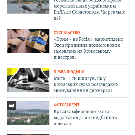
Російська влада обіцяє закрити
морський шлях українським
БпЛА до Севастополя. Чи реально
це?
СУСПІЛЬСТВО
«Крим – не Росія»: маркетплейс
Ozon припинив прийом нових
замовлень на Кримському
півострові
ПРАВА ЛЮДИНИ
Мить – і ти шпигун. Як у
кримських судах розглядають
звинувачення в держзраді
ФОТОГАЛЕРЕЇ
Краса Сімферопольського
водосховища та занедбаність
довкола