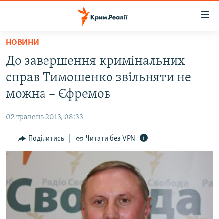
Доступність
посилання
Перейти
НОВИНИ
до
НОВИНИ
До завершення кримінальних
основного
ВОДА.КРИМ
матеріалу
справ Тимошенко звільняти не
ВІДЕО ТА ФОТО
Перейти
можна – Єфремов
до
ПОЛІТИКА
основної
02 травень 2013, 08:33
БЛОГИ
навігації
Перейти
Поділитись
Читати без VPN
ПОГЛЯД
до
ІНТЕРВ'Ю
пошуку
ВСЕ ЗА ДЕНЬ
СПЕЦПРОЕКТИ
ЯК ОБІЙТИ БЛОКУВАННЯ
ДЕПОРТАЦІЯ