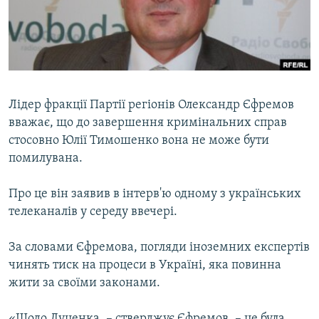
ВІДЕОУРОКИ «ELIFBE»
Русский
СВІДЧЕННЯ ОКУПАЦІЇ
Qırımtatar
УКРАЇНСЬКА ПРОБЛЕМА КРИМУ
ДОЛУЧАЙСЯ!
ІНФОГРАФІКА
Лідер фракції Партії регіонів Олександр Єфремов
вважає, що до завершення кримінальних справ
стосовно Юлії Тимошенко вона не може бути
Усі сайти RFE/RL
помилувана.
Про це він заявив в інтерв'ю одному з українських
телеканалів у середу ввечері.
За словами Єфремова, погляди іноземних експертів
чинять тиск на процеси в Україні, яка повинна
жити за своїми законами.
«Щодо Луценка, – стверджує Єфремов, – це була