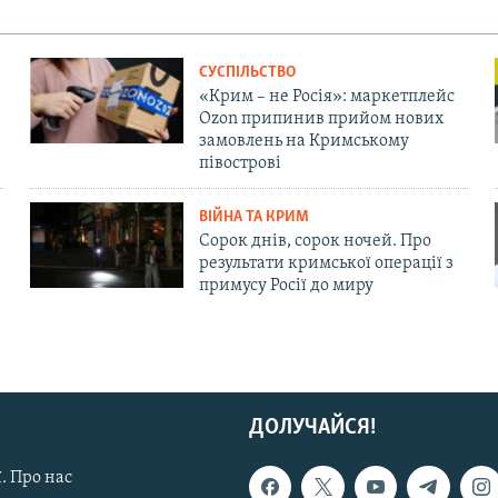
СУСПІЛЬСТВО
«Крим – не Росія»: маркетплейс
Ozon припинив прийом нових
замовлень на Кримському
півострові
ВІЙНА ТА КРИМ
Сорок днів, сорок ночей. Про
результати кримської операції з
примусу Росії до миру
ДОЛУЧАЙСЯ!
. Про нас