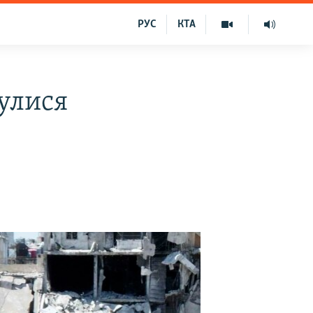
РУС
КТА
нулися