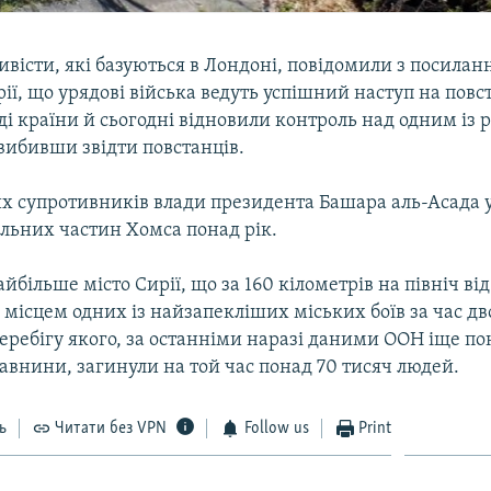
ивісти, які базуються в Лондоні, повідомили з посилан
ії, що урядові війська ведуть успішний наступ на повст
ді країни й сьогодні відновили контроль над одним із 
 вибивши звідти повстанців.
х супротивників влади президента Башара аль-Асада
альних частин Хомса понад рік.
айбільше місто Сирії, що за 160 кілометрів на північ від
 місцем одних із найзапекліших міських боїв за час д
перебігу якого, за останніми наразі даними ООН іще по
авнини, загинули на той час понад 70 тисяч людей.
ь
Читати без VPN
Follow us
Print