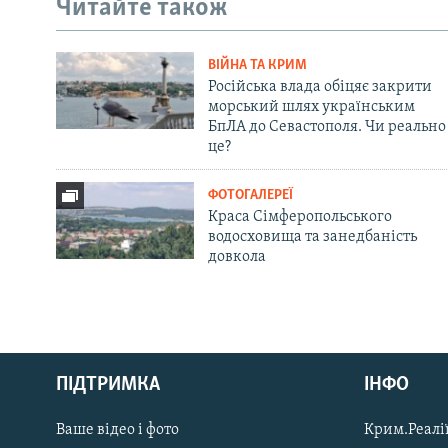
Читайте також
ВІЙНА ТА КРИМ
Російська влада обіцяє закрити
морський шлях українським
БпЛА до Севастополя. Чи реально
це?
ФОТОГАЛЕРЕЇ
Краса Сімферопольського
водосховища та занедбаність
довкола
Русский
ПІДТРИМКА
ІНФО
Qırımtatar
Ваше відео і фото
Крим.Реалії
ДОЛУЧАЙСЯ!