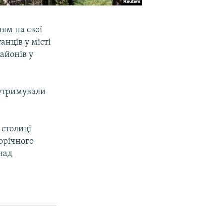
ням на свої
анців у місті
районів у
 утримували
 столиці
ворічного
над