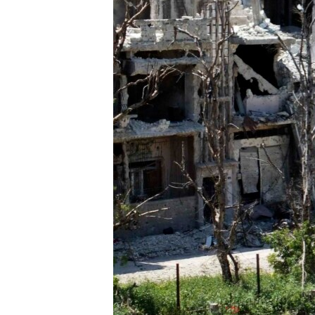
ВІДЕОУРОКИ «ELIFBE»
СВІДЧЕННЯ ОКУПАЦІЇ
УКРАЇНСЬКА ПРОБЛЕМА КРИМУ
ІНФОГРАФІКА