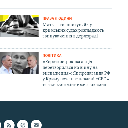
ПРАВА ЛЮДИНИ
Мить – і ти шпигун. Як у
кримських судах розглядають
звинувачення в держзраді
ПОЛІТИКА
«Короткострокова акція
перетворилася на війну на
виснаження»: Як пропаганда РФ
у Криму пояснює невдачі «СВО»
та залякує «мінними атаками»