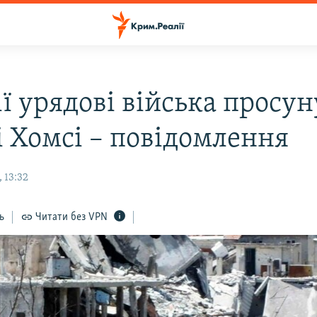
ї урядові війська просу
і Хомсі – повідомлення
 13:32
ь
Читати без VPN