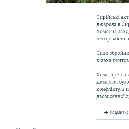
Сирійські акт
джерела в Сир
Хомсі на захо
центрі міста,
Сили збройни
кілька центр
Хомс, третє н
Дамаска, було
конфлікту, в 
двомісячної д
Поділитис