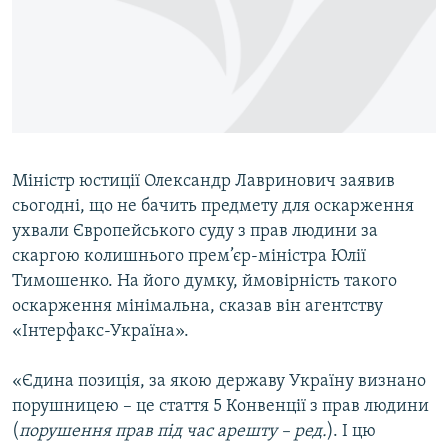
ВІДЕОУРОКИ «ELIFBE»
Русский
СВІДЧЕННЯ ОКУПАЦІЇ
Qırımtatar
УКРАЇНСЬКА ПРОБЛЕМА КРИМУ
ДОЛУЧАЙСЯ!
ІНФОГРАФІКА
Міністр юстиції Олександр Лавринович заявив
сьогодні, що не бачить предмету для оскарження
Усі сайти RFE/RL
ухвали Європейського суду з прав людини за
скаргою колишнього прем’єр-міністра Юлії
Тимошенко. На його думку, ймовірність такого
оскарження мінімальна, сказав він агентству
«Інтерфакс-Україна».
«Єдина позиція, за якою державу Україну визнано
порушницею – це стаття 5 Конвенції з прав людини
(
порушення прав під час арешту – ред.
). І цю