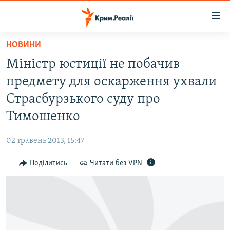
Доступність
посилання
Перейти
НОВИНИ
до
НОВИНИ
Міністр юстиції не побачив
основного
ВОДА.КРИМ
матеріалу
предмету для оскарження ухвали
ВІДЕО ТА ФОТО
Перейти
Страсбурзького суду про
до
ПОЛІТИКА
Тимошенко
основної
БЛОГИ
навігації
02 травень 2013, 15:47
Перейти
ПОГЛЯД
до
Поділитись
Читати без VPN
ІНТЕРВ'Ю
пошуку
ВСЕ ЗА ДЕНЬ
СПЕЦПРОЕКТИ
ЯК ОБІЙТИ БЛОКУВАННЯ
ДЕПОРТАЦІЯ