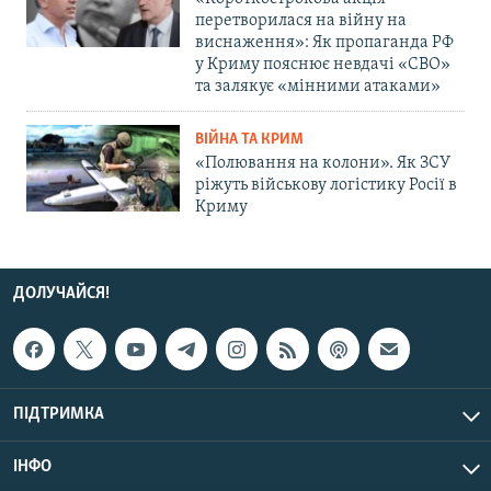
перетворилася на війну на
виснаження»: Як пропаганда РФ
у Криму пояснює невдачі «СВО»
та залякує «мінними атаками»
ВІЙНА ТА КРИМ
«Полювання на колони». Як ЗСУ
ріжуть військову логістику Росії в
Криму
ДОЛУЧАЙСЯ!
ПІДТРИМКА
ІНФО