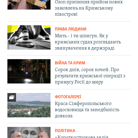
Ozon припинив прийом нових
замовлень на Кримському
півострові
ПРАВА ЛЮДИНИ
Мить – і ти шпигун. Як у
кримських судах розглядають
звинувачення в держзраді
ВІЙНА ТА КРИМ
Сорок днів, сорок ночей. Про
результати кримської операції з
примусу Росії до миру
ФОТОГАЛЕРЕЇ
Краса Сімферопольського
водосховища та занедбаність
довкола
ПОЛІТИКА
«Короткострокова акція