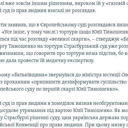
лі вже зовсім іншим рішенням, вироком їй у «газовій с
суд із прав людини взагалі не розглядав.
ртія заявила, що в Європейському суді розглядався ли
. «Усе інше, у тому числі і тортури щодо Юлії Тимошенк
ься під час розгляду «великої скарги», – стверджує «
ргу Тимошенко на тортури Страсбурзький суд уже розг
 визнавши, що говорити про тортури нема підстав, бо
не дала провести їй медичну експертизу.
ьому «Батьківщина» звернулася до міністра юстиції О
з проханням «припинити дезінформувати суспільство
пейського суду по першій скарзі Юлії Тимошенко».
 суд із прав людини в понеділок визнав необґрунтован
осудове утримання під вартою Юлії Тимошенко. Як мо
у Страсбурзі рішенні суду, цим українська держава п
йської Конвенції про права людини. При цьому низку с