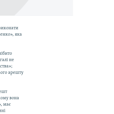
«виконати
енко», яка
нібито
галі не
ства»;
вого арешту
решт
кому вона
, має
ині