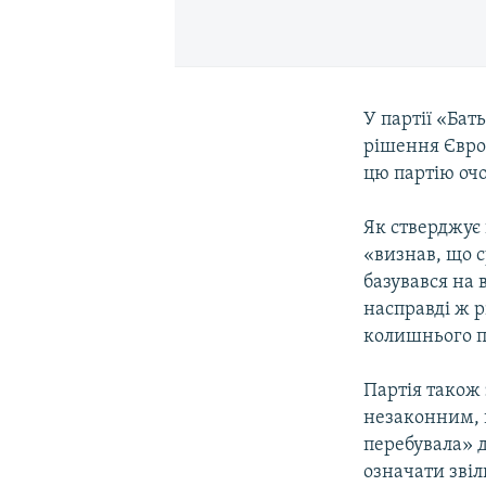
У партії «Бат
рішення Євро
цю партію оч
Як стверджує 
«визнав, що с
базувався на 
насправді ж р
колишнього пр
Партія також 
незаконним, 
перебувала» 
означати зві