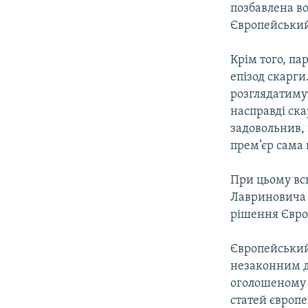
позбавлена во
Європейський 
Крім того, па
епізод скарги
розглядатимут
насправді ска
задовольнив,
прем’єр сама 
При цьому вс
Лавриновича 
рішення Євро
Європейський
незаконним д
оголошеному 
статей європе