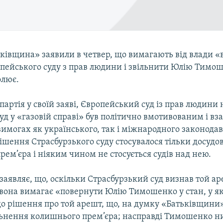
ьківщина» заявили в четвер, що вимагають від влади 
пейського суду з прав людини і звільнити Юлію Тимош
олює.
партія у своїй заяві, Європейський суд із прав людини 
уд у «газовій справі» був політично вмотивованим і вза
вимогах як українського, так і міжнародного законодав
ішення Страсбурзького суду стосувалося тільки досудо
ем’єра і ніяким чином не стосується судів над нею.
заявляє, що, оскільки Страсбурзький суд визнав той а
вона вимагає «повернути Юлію Тимошенко у стан, у я
до рішення про той арешт, що, на думку «Батьківщини»
льнення колишнього прем’єра; насправді Тимошенко н