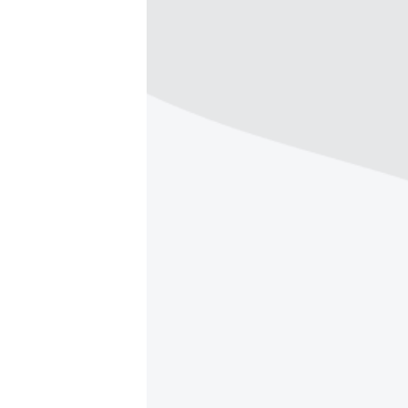
ВІДЕОУРОКИ «ELIFBE»
СВІДЧЕННЯ ОКУПАЦІЇ
УКРАЇНСЬКА ПРОБЛЕМА КРИМУ
ІНФОГРАФІКА