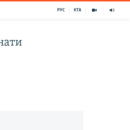
РУС
КТА
нати