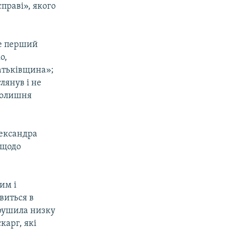
праві», якого
ше перший
о,
Батьківщина»;
лянув і не
 колишня
лександра
 щодо
им і
виться в
орушила низку
карг, які