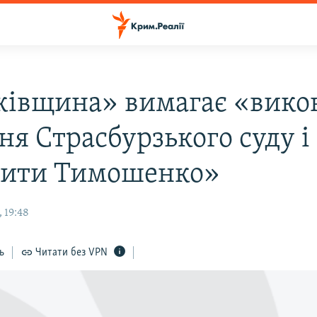
ківщина» вимагає «вико
ня Страсбурзького суду і
нити Тимошенко»
 19:48
ь
Читати без VPN