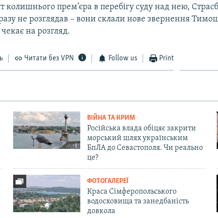
т колишнього прем’єра в перебігу суду над нею, Страс
 разу не розглядав – вони склали нове звернення Тимош
 чекає на розгляд.
ь
Читати без VPN
Follow us
Print
ВІЙНА ТА КРИМ
Російська влада обіцяє закрити
морський шлях українським
БпЛА до Севастополя. Чи реально
це?
ФОТОГАЛЕРЕЇ
Краса Сімферопольського
водосховища та занедбаність
довкола