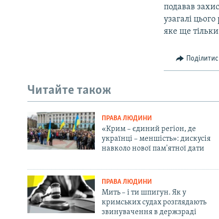
подавав захис
узагалі цього
яке ще тільки
Поділитис
Читайте також
ПРАВА ЛЮДИНИ
«Крим – єдиний регіон, де
українці – меншість»: дискусія
навколо нової пам'ятної дати
ПРАВА ЛЮДИНИ
Мить – і ти шпигун. Як у
кримських судах розглядають
звинувачення в держзраді