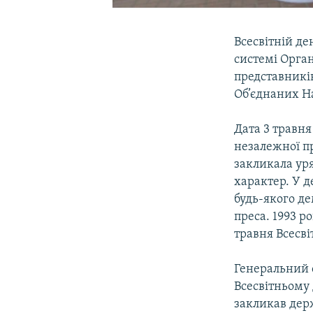
Всесвітній де
системі Орган
представникі
Об’єднаних На
Дата 3 травня
незалежної п
закликала уря
характер. У 
будь-якого де
преса. 1993 
травня Всесв
Генеральний 
Всесвітньому
закликав держ