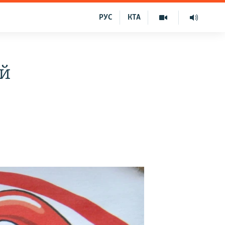
РУС
КТА
ій