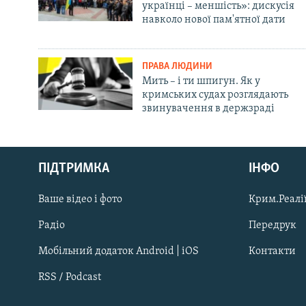
українці – меншість»: дискусія
навколо нової пам'ятної дати
ПРАВА ЛЮДИНИ
Мить – і ти шпигун. Як у
кримських судах розглядають
звинувачення в держзраді
Русский
ПІДТРИМКА
ІНФО
Qırımtatar
Ваше відео і фото
Крим.Реалії
ДОЛУЧАЙСЯ!
Радіо
Передрук
Мобільний додаток Android | iOS
Контакти
RSS / Podcast
Усі сайти RFE/RL