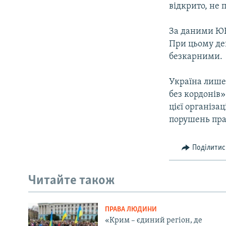
відкрито, не
За даними ЮНЕ
При цьому дев
безкарними.
Україна лише 
без кордонів»
цієї організац
порушень прав
Поділитис
Читайте також
ПРАВА ЛЮДИНИ
«Крим – єдиний регіон, де