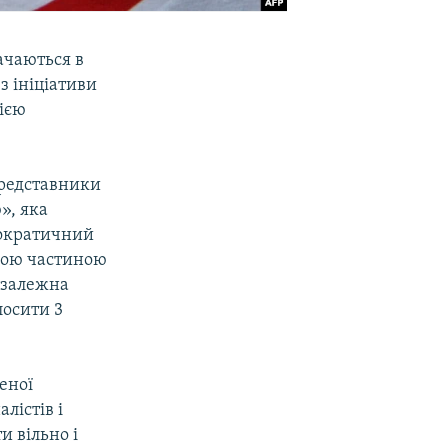
ачаються в
з ініціативи
ією
 представники
», яка
мократичний
вою частиною
незалежна
лосити 3
еної
лістів і
и вільно і