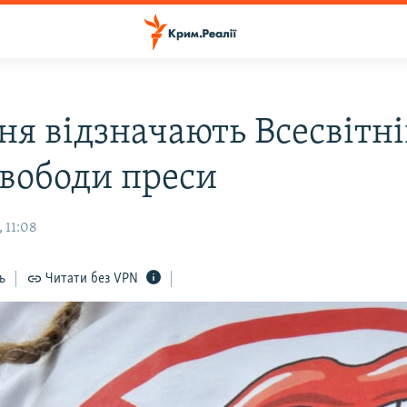
ня відзначають Всесвітн
свободи преси
 11:08
ь
Читати без VPN