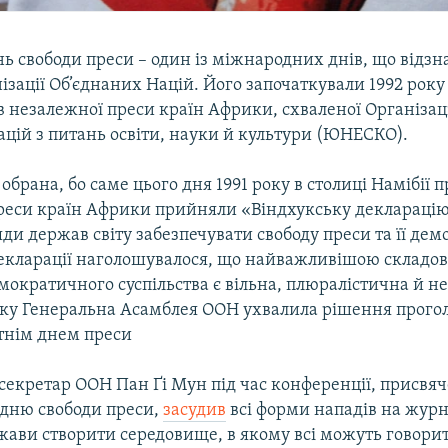
нь свободи преси – один із міжнародних днів, що відзн
ізації Об’єднаних Націй. Його започаткували 1992 року 
в незалежної преси країн Африки, схваленої Організац
цій з питань освіти, науки й культури (ЮНЕСКО).
 обрана, бо саме цього дня 1991 року в столиці Намібії
реси країн Африки прийняли «Віндхукську декларацію
ди держав світу забезпечувати свободу преси та її де
декларації наголошувалося, що найважливішою складо
мократичного суспільства є вільна, плюралістична й 
року Генеральна Асамблея ООН ухвалила рішення прого
ітнім днем преси
секретар ООН Пан Ґі Мун під час конференції, присвяч
 дню свободи преси,
засудив
всі форми нападів на журна
ави створити середовище, в якому всі можуть говорит