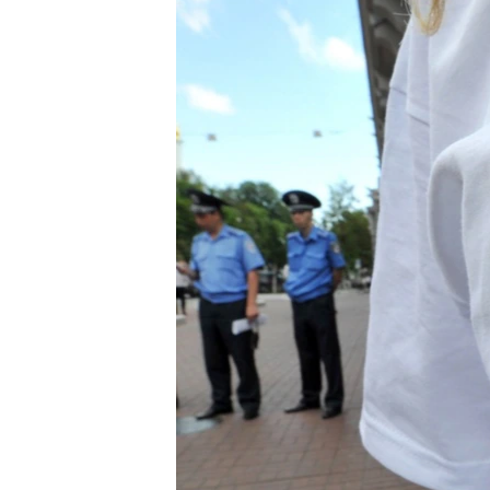
ВІДЕОУРОКИ «ELIFBE»
СВІДЧЕННЯ ОКУПАЦІЇ
УКРАЇНСЬКА ПРОБЛЕМА КРИМУ
ІНФОГРАФІКА