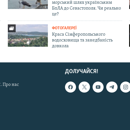
морський шлях українським
БпЛА до Севастополя. Чи реально
це?
ФОТОГАЛЕРЕЇ
Краса Сімферопольського
водосховища та занедбаність
довкола
ДОЛУЧАЙСЯ!
. Про нас