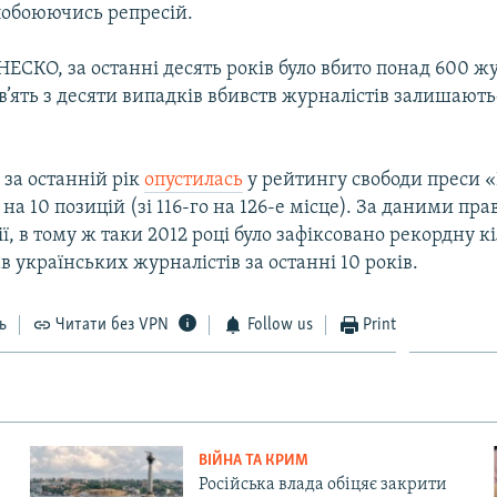
 побоюючись репресій.
СКО, за останні десять років було вбито понад 600 жу
’ять з десяти випадків вбивств журналістів залишають
за останній рік
опустилась
у рейтингу свободи преси «
 на 10 позицій (зі 116-го на 126-е місце). За даними пр
ії, в тому ж таки 2012 році було зафіксовано рекордну к
 українських журналістів за останні 10 років.
ь
Читати без VPN
Follow us
Print
ВІЙНА ТА КРИМ
Російська влада обіцяє закрити