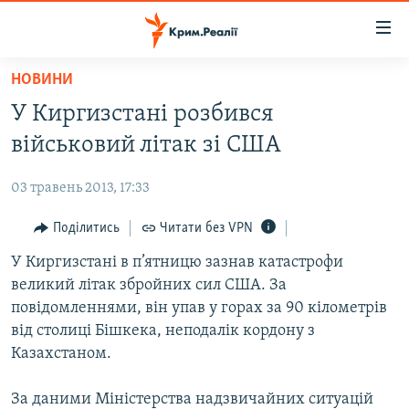
Доступність
посилання
Перейти
НОВИНИ
до
НОВИНИ
У Киргизстані розбився
основного
ВОДА.КРИМ
матеріалу
військовий літак зі США
ВІДЕО ТА ФОТО
Перейти
до
03 травень 2013, 17:33
ПОЛІТИКА
основної
БЛОГИ
Поділитись
Читати без VPN
навігації
Перейти
ПОГЛЯД
У Киргизстані в п’ятницю зазнав катастрофи
до
великий літак збройних сил США. За
ІНТЕРВ'Ю
пошуку
повідомленнями, він упав у горах за 90 кілометрів
ВСЕ ЗА ДЕНЬ
від столиці Бішкека, неподалік кордону з
Казахстаном.
СПЕЦПРОЕКТИ
ЯК ОБІЙТИ БЛОКУВАННЯ
ДЕПОРТАЦІЯ
За даними Міністерства надзвичайних ситуацій