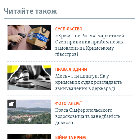
Читайте також
СУСПІЛЬСТВО
«Крим – не Росія»: маркетплейс
Ozon припинив прийом нових
замовлень на Кримському
півострові
ПРАВА ЛЮДИНИ
Мить – і ти шпигун. Як у
кримських судах розглядають
звинувачення в держзраді
ФОТОГАЛЕРЕЇ
Краса Сімферопольського
водосховища та занедбаність
довкола
ВІЙНА ТА КРИМ