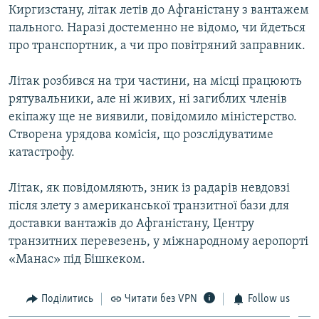
Киргизстану, літак летів до Афганістану з вантажем
ВІДЕОУРОКИ «ELIFBE»
Русский
пального. Наразі достеменно не відомо, чи йдеться
СВІДЧЕННЯ ОКУПАЦІЇ
про транспортник, а чи про повітряний заправник.
Qırımtatar
УКРАЇНСЬКА ПРОБЛЕМА КРИМУ
Літак розбився на три частини, на місці працюють
ДОЛУЧАЙСЯ!
ІНФОГРАФІКА
рятувальники, але ні живих, ні загиблих членів
екіпажу ще не виявили, повідомило міністерство.
Створена урядова комісія, що розслідуватиме
катастрофу.
Усі сайти RFE/RL
Літак, як повідомляють, зник із радарів невдовзі
після злету з американської транзитної бази для
доставки вантажів до Афганістану, Центру
транзитних перевезень, у міжнародному аеропорті
«Манас» під Бішкеком.
Поділитись
Читати без VPN
Follow us