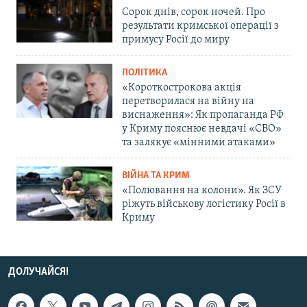
Сорок днів, сорок ночей. Про
результати кримської операції з
примусу Росії до миру
ПОЛІТИКА
«Короткострокова акція
перетворилася на війну на
виснаження»: Як пропаганда РФ
у Криму пояснює невдачі «СВО»
та залякує «мінними атаками»
ВІЙНА ТА КРИМ
«Полювання на колони». Як ЗСУ
ріжуть військову логістику Росії в
Криму
ДОЛУЧАЙСЯ!