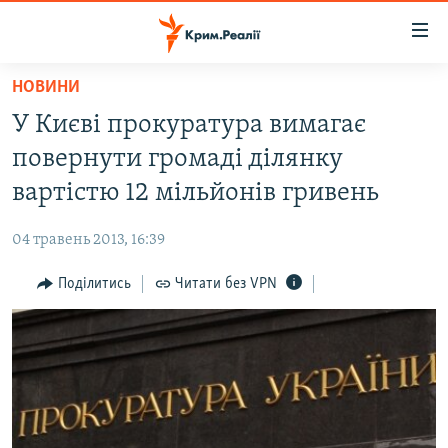
Доступність
посилання
Перейти
НОВИНИ
до
НОВИНИ
У Києві прокуратура вимагає
основного
ВОДА.КРИМ
матеріалу
повернути громаді ділянку
ВІДЕО ТА ФОТО
Перейти
вартістю 12 мільйонів гривень
до
ПОЛІТИКА
основної
04 травень 2013, 16:39
БЛОГИ
навігації
Перейти
Поділитись
Читати без VPN
ПОГЛЯД
до
ІНТЕРВ'Ю
пошуку
ВСЕ ЗА ДЕНЬ
СПЕЦПРОЕКТИ
ЯК ОБІЙТИ БЛОКУВАННЯ
ДЕПОРТАЦІЯ