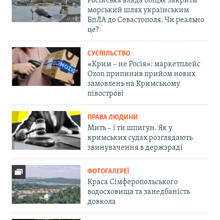
Російська влада обіцяє закрити
морський шлях українським
БпЛА до Севастополя. Чи реально
це?
СУСПІЛЬСТВО
«Крим – не Росія»: маркетплейс
Ozon припинив прийом нових
замовлень на Кримському
півострові
ПРАВА ЛЮДИНИ
Мить – і ти шпигун. Як у
кримських судах розглядають
звинувачення в держзраді
ФОТОГАЛЕРЕЇ
Краса Сімферопольського
водосховища та занедбаність
довкола