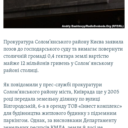
ВІДЕОУРОКИ «ELIFBE»
Русский
СВІДЧЕННЯ ОКУПАЦІЇ
Qırımtatar
УКРАЇНСЬКА ПРОБЛЕМА КРИМУ
ДОЛУЧАЙСЯ!
ІНФОГРАФІКА
Прокуратура Солом’янського району Києва заявила
позов до господарського суду та вимагає повернути
столичній громаді 0,4 гектара землі вартістю
Усі сайти RFE/RL
майже 12 мільйонів гривень у Солом`янському
районі столиці.
Як повідомили у прес-службі прокуратури
Солом’янського району міста, Київрада ще у 2005
році передала земельну ділянку по вулиці
Білгородській, 6-а в оренду ТОВ «Інвест комплекс»
для будівництва житлового будинку з підземним
паркінгом. Однак, за висновками Департаменту
земельних ресурсів КМДА, земля й досі не