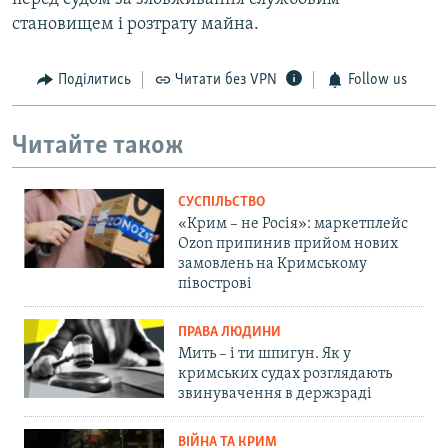
становищем і розтрату майна.
Поділитись
Читати без VPN
Follow us
Читайте також
СУСПІЛЬСТВО
«Крим – не Росія»: маркетплейс
Ozon припинив прийом нових
замовлень на Кримському
півострові
ПРАВА ЛЮДИНИ
Мить – і ти шпигун. Як у
кримських судах розглядають
звинувачення в держзраді
ВІЙНА ТА КРИМ