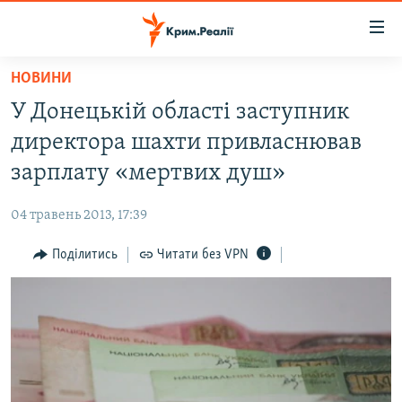
Доступність
посилання
Перейти
НОВИНИ
до
НОВИНИ
У Донецькій області заступник
основного
ВОДА.КРИМ
матеріалу
директора шахти привласнював
ВІДЕО ТА ФОТО
Перейти
зарплату «мертвих душ»
до
ПОЛІТИКА
основної
04 травень 2013, 17:39
БЛОГИ
навігації
Перейти
Поділитись
Читати без VPN
ПОГЛЯД
до
ІНТЕРВ'Ю
пошуку
ВСЕ ЗА ДЕНЬ
СПЕЦПРОЕКТИ
ЯК ОБІЙТИ БЛОКУВАННЯ
ДЕПОРТАЦІЯ