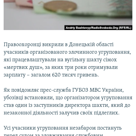
ВІДЕОУРОКИ «ELIFBE»
Русский
СВІДЧЕННЯ ОКУПАЦІЇ
Qırımtatar
УКРАЇНСЬКА ПРОБЛЕМА КРИМУ
ДОЛУЧАЙСЯ!
ІНФОГРАФІКА
Правоохоронці викрили в Донецькій області
учасників організованого злочинного угруповання,
які працевлаштували на вугільну шахту сімох
Усі сайти RFE/RL
«мертвих душ», за яких три роки отримували
зарплату − загалом 620 тисяч гривень.
Як повідомляє прес-служба ГУБОЗ МВС України,
убозівці встановили, що організатором угруповання
став один із заступників директора шахти, який до
незаконної діяльності залучив своїх підлеглих.
Усі учасники угруповання незабаром постануть
перед судом за зловживання службовим