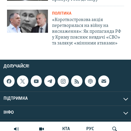
ПОЛІТИКА
«Короткострокова акція
перетворилася на війну на
виснаження»: Як пропаганда РФ
у Криму пояснює невдачі «СВО»
та залякує «мінними атаками»
ДОЛУЧАЙСЯ!
ПІДТРИМКА
ІНФО
© Крим.Реалії, 2026 | Усі права застережено.
КТА
РУС