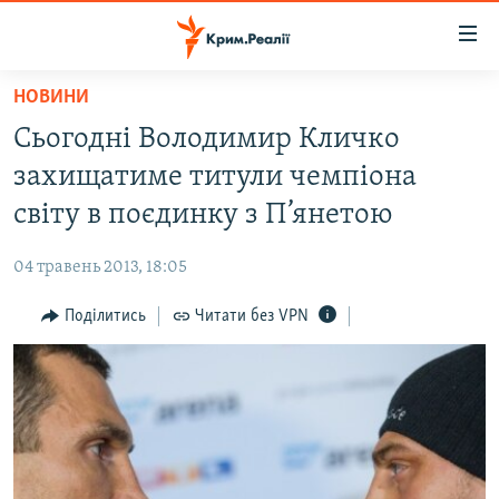
Доступність
посилання
Перейти
НОВИНИ
до
НОВИНИ
Сьогодні Володимир Кличко
основного
ВОДА.КРИМ
матеріалу
захищатиме титули чемпіона
ВІДЕО ТА ФОТО
Перейти
світу в поєдинку з П’янетою
до
ПОЛІТИКА
основної
04 травень 2013, 18:05
БЛОГИ
навігації
Перейти
Поділитись
Читати без VPN
ПОГЛЯД
до
ІНТЕРВ'Ю
пошуку
ВСЕ ЗА ДЕНЬ
СПЕЦПРОЕКТИ
ЯК ОБІЙТИ БЛОКУВАННЯ
ДЕПОРТАЦІЯ