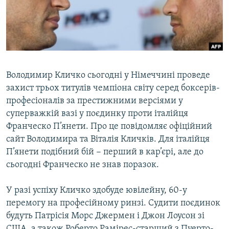
ВІДЕОУРОКИ «ELIFBE»
Русский
СВІДЧЕННЯ ОКУПАЦІЇ
Qırımtatar
УКРАЇНСЬКА ПРОБЛЕМА КРИМУ
ДОЛУЧАЙСЯ!
ІНФОГРАФІКА
Володимир Кличко сьогодні у Німеччині проведе
захист трьох титулів чемпіона світу серед боксерів-
професіоналів за престижними версіями у
Усі сайти RFE/RL
суперважкій вазі у поєдинку проти італійця
Франческо П’янети. Про це повідомляє офіційний
сайт Володимира та Віталія Кличків. Для італійця
П’янети подібний бій − перший в кар’єрі, але до
сьогодні Франческо не знав поразок.
У разі успіху Кличко здобуде ювілейну, 60-у
перемогу на професійному ринзі. Судити поєдинок
будуть Патрісія Морс Джермен і Джон Лоусон зі
США, а також Роберто Рамірес-старший з Пуерто-