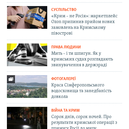
СУСПІЛЬСТВО
«Крим – не Росія»: маркетплейс
Ozon припинив прийом нових
замовлень на Кримському
півострові
ПРАВА ЛЮДИНИ
Мить – і ти шпигун. Як у
кримських судах розглядають
звинувачення в держзраді
ФОТОГАЛЕРЕЇ
Краса Сімферопольського
водосховища та занедбаність
довкола
ВІЙНА ТА КРИМ
Сорок днів, сорок ночей. Про
результати кримської операції з
примусу Росії до миру