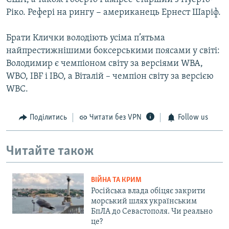
Ріко. Рефері на рингу − американець Ернест Шаріф.
Брати Клички володіють усіма п’ятьма
найпрестижнішими боксерськими поясами у світі:
Володимир є чемпіоном світу за версіями WBA,
WBO, IBF і IBO, а Віталій – чемпіон світу за версією
WBC.
Поділитись
Читати без VPN
Follow us
Читайте також
ВІЙНА ТА КРИМ
Російська влада обіцяє закрити
морський шлях українським
БпЛА до Севастополя. Чи реально
це?