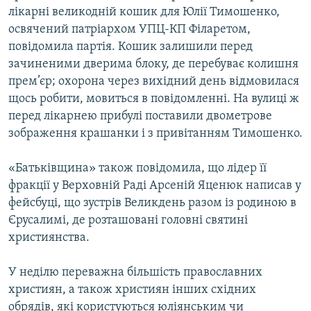
лікарні великодній кошик для Юлії Тимошенко,
освячений патріархом УПЦ-КП Філаретом,
повідомила партія. Кошик залишили перед
зачиненими дверима блоку, де перебуває колишня
прем’єр; охорона через вихідний день відмовилася
щось робити, мовиться в повідомленні. На вулиці ж
перед лікарнею прибулі поставили двометрове
зображення крашанки і з привітанням Тимошенко.
«Батьківщина» також повідомила, що лідер її
фракції у Верховній Раді Арсеній Яценюк написав у
фейсбуці, що зустрів Великдень разом із родиною в
Єрусалимі, де розташовані головні святині
християнства.
У неділю переважна більшість православних
християн, а також християн інших східних
обрядів, які користуються юліянським чи