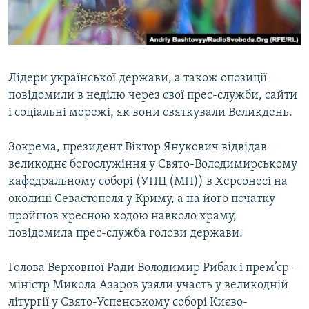
ВІДЕОУРОКИ «ELIFBE»
Русский
СВІДЧЕННЯ ОКУПАЦІЇ
Qırımtatar
УКРАЇНСЬКА ПРОБЛЕМА КРИМУ
Лідери української держави, а також опозиції
ДОЛУЧАЙСЯ!
ІНФОГРАФІКА
повідомили в неділю через свої прес-служби, сайти
і соціальні мережі, як вони святкували Великдень.
Зокрема, президент Віктор Янукович відвідав
Усі сайти RFE/RL
великоднє богослужіння у Свято-Володимирському
кафедральному соборі (УПЦ (МП)) в Херсонесі на
околиці Севастополя у Криму, а на його початку
пройшов хресною ходою навколо храму,
повідомила прес-служба голови держави.
Голова Верховної Ради Володимир Рибак і прем’єр-
міністр Микола Азаров узяли участь у великодній
літургії у Свято-Успенському соборі Києво-