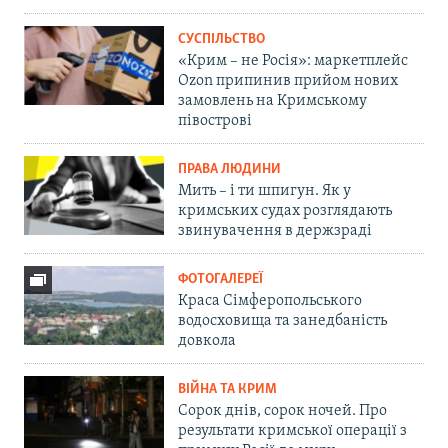
СУСПІЛЬСТВО
«Крим – не Росія»: маркетплейс
Ozon припинив прийом нових
замовлень на Кримському
півострові
ПРАВА ЛЮДИНИ
Мить – і ти шпигун. Як у
кримських судах розглядають
звинувачення в держзраді
ФОТОГАЛЕРЕЇ
Краса Сімферопольського
водосховища та занедбаність
довкола
ВІЙНА ТА КРИМ
Сорок днів, сорок ночей. Про
результати кримської операції з