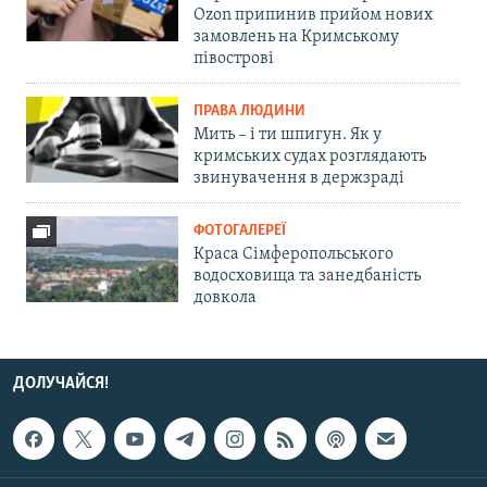
Ozon припинив прийом нових
замовлень на Кримському
півострові
ПРАВА ЛЮДИНИ
Мить – і ти шпигун. Як у
кримських судах розглядають
звинувачення в держзраді
ФОТОГАЛЕРЕЇ
Краса Сімферопольського
водосховища та занедбаність
довкола
ДОЛУЧАЙСЯ!