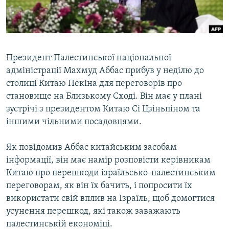
ВІДЕОУРОКИ «ELIFBE»
Русский
СВІДЧЕННЯ ОКУПАЦІЇ
Qırımtatar
УКРАЇНСЬКА ПРОБЛЕМА КРИМУ
Президент Палестинської національної
ДОЛУЧАЙСЯ!
ІНФОГРАФІКА
адміністрації Махмуд Аббас прибув у неділю до
столиці Китаю Пекіна для переговорів про
становище на Близькому Сході. Він має у плані
зустрічі з президентом Китаю Сі Цзіньпіном та
Усі сайти RFE/RL
іншими чільними посадовцями.
Як повідомив Аббас китайським засобам
інформації, він має намір розповісти керівникам
Китаю про перешкоди ізраїльсько-палестинським
переговорам, як він їх бачить, і попросити їх
використати свій вплив на Ізраїль, щоб домогтися
усунення перешкод, які також заважають
палестинській економіці.