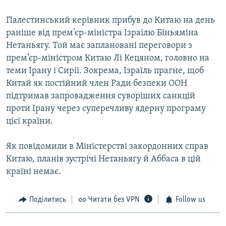
Палестинський керівник прибув до Китаю на день
раніше від прем’єр-міністра Ізраїлю Біньяміна
Нетаньягу. Той має заплановані переговори з
прем’єр-міністром Китаю Лі Кецяном, головно на
теми Ірану і Сирії. Зокрема, Ізраїль прагне, щоб
Китай як постійний член Ради безпеки ООН
підтримав запровадження суворіших санкцій
проти Ірану через суперечливу ядерну програму
цієї країни.
Як повідомили в Міністерстві закордонних справ
Китаю, планів зустрічі Нетаньягу й Аббаса в цій
країні немає.
Поділитись
Читати без VPN
Follow us