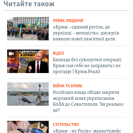
Читайте також
ПРАВА ЛЮДИНИ
«Крим – єдиний регіон, де
українці – меншість»: дискусія
навколо нової пам'ятної дати
ВІДЕО
Блокада без сухопутної операції:
Крим сам себе не заправить і не
прогодує | Крим.Реалії
ВІЙНА ТА КРИМ
Російська влада обіцяє закрити
морський шлях українським
БпЛА до Севастополя. Чи реально
це?
СУСПІЛЬСТВО
«Крим – не Росія»: маркетплейс