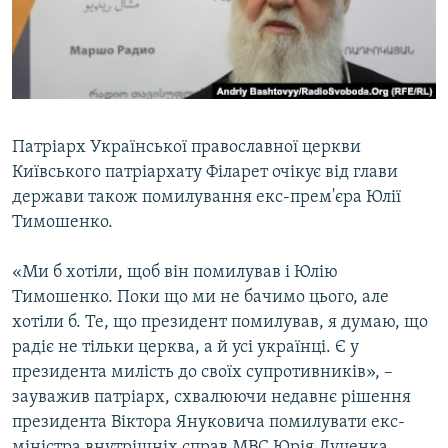
ВІДЕОУРОКИ «ELIFBE»
Русский
СВІДЧЕННЯ ОКУПАЦІЇ
Qırımtatar
УКРАЇНСЬКА ПРОБЛЕМА КРИМУ
ДОЛУЧАЙСЯ!
ІНФОГРАФІКА
Патріарх Української православної церкви
Київського патріархату Філарет очікує від глави
держави також помилування екс-прем'єра Юлії
Усі сайти RFE/RL
Тимошенко.
«Ми б хотіли, щоб він помилував і Юлію
Тимошенко. Поки що ми не бачимо цього, але
хотіли б. Те, що президент помилував, я думаю, що
радіє не тільки церква, а й усі українці. Є у
президента милість до своїх супротивників», –
зауважив патріарх, схвалюючи недавнє рішення
президента Віктора Януковича помилувати екс-
міністра внутрішніх справ МВС Юрія Луценка.