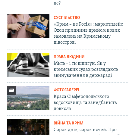
це?
СУСПІЛЬСТВО
«Крим – не Росія»: маркетплейс
Ozon припинив прийом нових
замовлень на Кримському
півострові
ПРАВА ЛЮДИНИ
Мить – і ти шпигун. Як у
кримських судах розглядають
звинувачення в держзраді
ФОТОГАЛЕРЕЇ
Краса Сімферопольського
водосховища та занедбаність
довкола
ВІЙНА ТА КРИМ
Сорок днів, сорок ночей. Про