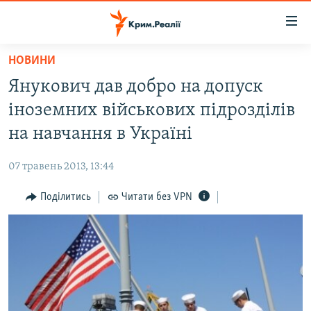
Доступність
посилання
Перейти
НОВИНИ
до
НОВИНИ
Янукович дав добро на допуск
основного
ВОДА.КРИМ
матеріалу
іноземних військових підрозділів
ВІДЕО ТА ФОТО
Перейти
на навчання в Україні
до
ПОЛІТИКА
основної
07 травень 2013, 13:44
БЛОГИ
навігації
Перейти
Поділитись
Читати без VPN
ПОГЛЯД
до
ІНТЕРВ'Ю
пошуку
ВСЕ ЗА ДЕНЬ
СПЕЦПРОЕКТИ
ЯК ОБІЙТИ БЛОКУВАННЯ
ДЕПОРТАЦІЯ