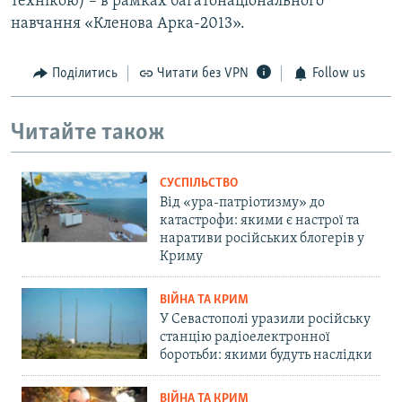
технікою) – в рамках багатонаціонального
навчання «Кленова Арка-2013».
Поділитись
Читати без VPN
Follow us
Читайте також
СУСПІЛЬСТВО
Від «ура-патріотизму» до
катастрофи: якими є настрої та
наративи російських блогерів у
Криму
ВІЙНА ТА КРИМ
У Севастополі уразили російську
станцію радіоелектронної
боротьби: якими будуть наслідки
ВІЙНА ТА КРИМ