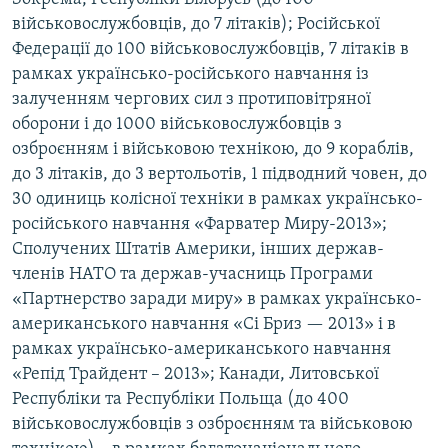
військовослужбовців, до 7 літаків); Російської
Федерації до 100 військовослужбовців, 7 літаків в
рамках українсько-російського навчання із
залученням чергових сил з протиповітряної
оборони і до 1000 військовослужбовців з
озброєнням і військовою технікою, до 9 кораблів,
до 3 літаків, до 3 вертольотів, 1 підводний човен, до
30 одиниць колісної техніки в рамках українсько-
російського навчання «Фарватер Миру-2013»;
Сполучених Штатів Америки, інших держав-
членів НАТО та держав-учасниць Програми
«Партнерство заради миру» в рамках українсько-
американського навчання «Сі Бриз — 2013» і в
рамках українсько-американського навчання
«Репід Трайдент – 2013»; Канади, Литовської
Республіки та Республіки Польща (до 400
військовослужбовців з озброєнням та військовою