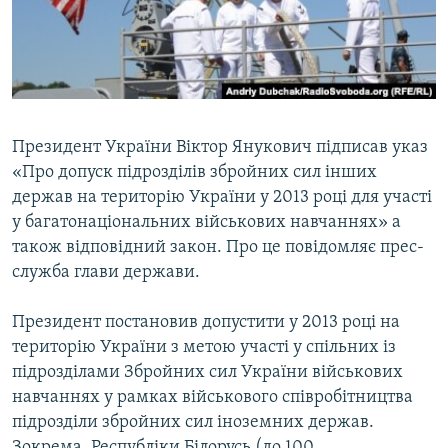
ВІДЕОУРОКИ «ELIFBE»
Русский
СВІДЧЕННЯ ОКУПАЦІЇ
Qırımtatar
УКРАЇНСЬКА ПРОБЛЕМА КРИМУ
ДОЛУЧАЙСЯ!
ІНФОГРАФІКА
Президент України Віктор Янукович підписав указ
«Про допуск підрозділів збройних сил інших
держав на територію України у 2013 році для участі
Усі сайти RFE/RL
у багатонаціональних військових навчаннях» а
також відповідний закон. Про це повідомляє прес-
служба глави держави.
Президент постановив допустити у 2013 році на
територію України з метою участі у спільних із
підрозділами Збройних сил України військових
навчаннях у рамках військового співробітництва
підрозділи збройних сил іноземних держав.
Зокрема, Республіки Білорусь (до 100