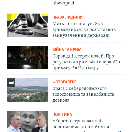
півострові
ПРАВА ЛЮДИНИ
Мить – і ти шпигун. Як у
кримських судах розглядають
звинувачення в держзраді
ВІЙНА ТА КРИМ
Сорок днів, сорок ночей. Про
результати кримської операції з
примусу Росії до миру
ФОТОГАЛЕРЕЇ
Краса Сімферопольського
водосховища та занедбаність
довкола
ПОЛІТИКА
«Короткострокова акція
перетворилася на війну на