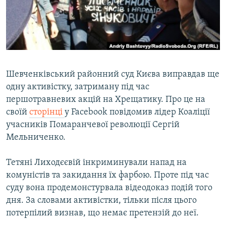
ВІДЕОУРОКИ «ELIFBE»
Русский
СВІДЧЕННЯ ОКУПАЦІЇ
Qırımtatar
УКРАЇНСЬКА ПРОБЛЕМА КРИМУ
ДОЛУЧАЙСЯ!
ІНФОГРАФІКА
Шевченківський районний суд Києва виправдав ще
одну активістку, затриману під час
першотравневих акцій на Хрещатику. Про це на
Усі сайти RFE/RL
своїй
сторінці
у Facebook повідомив лідер Коаліції
учасників Помаранчевої революції Сергій
Мельниченко.
Тетяні Лиходєєвій інкриминували напад на
комуністів та закидання їх фарбою. Проте під час
суду вона продемонстурвала відеодоказ подій того
дня. За словами активістки, тільки після цього
потерпілий визнав, що немає претензій до неї.