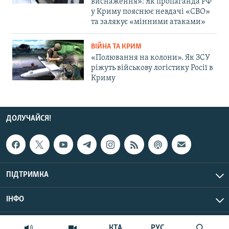
виснаження»: Як пропаганда РФ
у Криму пояснює невдачі «СВО»
та залякує «мінними атаками»
ВІЙНА ТА КРИМ
«Полювання на колони». Як ЗСУ
ріжуть військову логістику Росії в
Криму
ДОЛУЧАЙСЯ!
ПІДТРИМКА
ІНФО
© Крим.Реалії, 2026 | Усі права застережено.
КТА
РУС