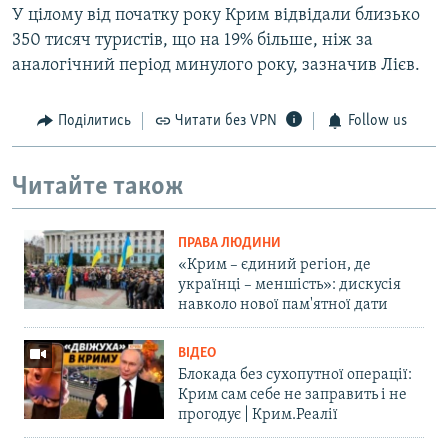
У цiлому вiд початку року Крим вiдвiдали близько
350 тисяч туристiв, що на 19% бiльше, нiж за
аналогiчний перiод минулого року, зазначив Лiєв.
Поділитись
Читати без VPN
Follow us
Читайте також
ПРАВА ЛЮДИНИ
«Крим – єдиний регіон, де
українці – меншість»: дискусія
навколо нової пам'ятної дати
ВІДЕО
Блокада без сухопутної операції:
Крим сам себе не заправить і не
прогодує | Крим.Реалії