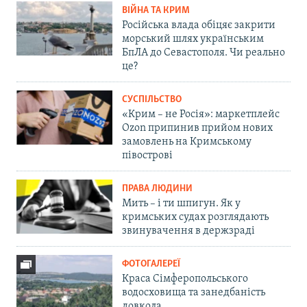
ВІЙНА ТА КРИМ
Російська влада обіцяє закрити
морський шлях українським
БпЛА до Севастополя. Чи реально
це?
СУСПІЛЬСТВО
«Крим – не Росія»: маркетплейс
Ozon припинив прийом нових
замовлень на Кримському
півострові
ПРАВА ЛЮДИНИ
Мить – і ти шпигун. Як у
кримських судах розглядають
звинувачення в держзраді
ФОТОГАЛЕРЕЇ
Краса Сімферопольського
водосховища та занедбаність
довкола