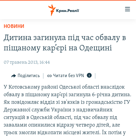
Доступність
посилання
Перейти
НОВИНИ
до
НОВИНИ
Дитина загинула під час обвалу в
основного
ВОДА.КРИМ
матеріалу
піщаному кар’єрі на Одещині
ВІДЕО ТА ФОТО
Перейти
до
07 травень 2013, 16:44
ПОЛІТИКА
основної
БЛОГИ
Поділитись
Читати без VPN
навігації
Перейти
ПОГЛЯД
У Котовському районі Одеської області внаслідок
до
обвалу в піщаному кар’єрі загинула 6-річна дитина.
ІНТЕРВ'Ю
пошуку
Як повідомляє відділ зі зв'язків із громадськістю ГУ
ВСЕ ЗА ДЕНЬ
Державної служби України з надзвичайних
ситуацій в Одеській області, під час обвалу під
СПЕЦПРОЕКТИ
завалами опинилися відразу четверо дітей, але
ЯК ОБІЙТИ БЛОКУВАННЯ
ДЕПОРТАЦІЯ
трьох змогли відкопати місцеві жителі. Їх потім у