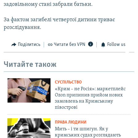
задовільному стані забрали батьки.
ВІДЕОУРОКИ «ELIFBE»
Русский
СВІДЧЕННЯ ОКУПАЦІЇ
За фактом загибелі четвертої дитини триває
Qırımtatar
розслідування.
УКРАЇНСЬКА ПРОБЛЕМА КРИМУ
ДОЛУЧАЙСЯ!
ІНФОГРАФІКА
Поділитись
Читати без VPN
Follow us
Читайте також
Усі сайти RFE/RL
СУСПІЛЬСТВО
«Крим – не Росія»: маркетплейс
Ozon припинив прийом нових
замовлень на Кримському
півострові
ПРАВА ЛЮДИНИ
Мить – і ти шпигун. Як у
кримських судах розглядають