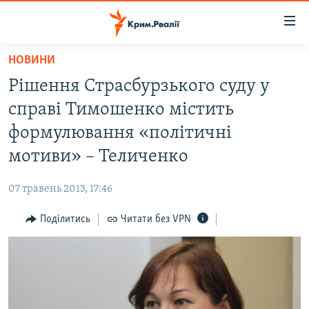
Доступність
посилання
Перейти
НОВИНИ
до
НОВИНИ
Рішення Страсбурзького суду у
основного
ВОДА.КРИМ
матеріалу
справі Тимошенко містить
ВІДЕО ТА ФОТО
Перейти
формулювання «політичні
до
ПОЛІТИКА
мотиви» – Теличенко
основної
БЛОГИ
навігації
07 травень 2013, 17:46
Перейти
ПОГЛЯД
до
Поділитись
Читати без VPN
ІНТЕРВ'Ю
пошуку
ВСЕ ЗА ДЕНЬ
СПЕЦПРОЕКТИ
ЯК ОБІЙТИ БЛОКУВАННЯ
ДЕПОРТАЦІЯ