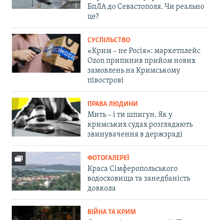
БпЛА до Севастополя. Чи реально
це?
СУСПІЛЬСТВО
«Крим – не Росія»: маркетплейс
Ozon припинив прийом нових
замовлень на Кримському
півострові
ПРАВА ЛЮДИНИ
Мить – і ти шпигун. Як у
кримських судах розглядають
звинувачення в держзраді
ФОТОГАЛЕРЕЇ
Краса Сімферопольського
водосховища та занедбаність
довкола
ВІЙНА ТА КРИМ