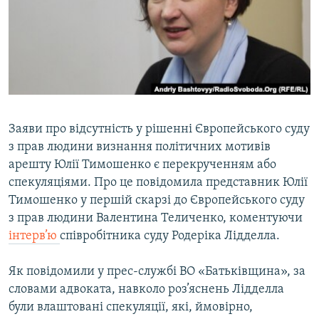
ВІДЕОУРОКИ «ELIFBE»
Русский
СВІДЧЕННЯ ОКУПАЦІЇ
Qırımtatar
УКРАЇНСЬКА ПРОБЛЕМА КРИМУ
ДОЛУЧАЙСЯ!
ІНФОГРАФІКА
Заяви про відсутність у рішенні Європейського суду
з прав людини визнання політичних мотивів
Усі сайти RFE/RL
арешту Юлії Тимошенко є перекрученням або
спекуляціями. Про це повідомила представник Юлії
Тимошенко у першій скарзі до Європейського суду
з прав людини Валентина Теличенко, коментуючи
інтерв’ю
співробітника суду Родеріка Лідделла.
Як повідомили у прес-службі ВО «Батьківщина», за
словами адвоката, навколо роз’яснень Лідделла
були влаштовані спекуляції, які, ймовірно,