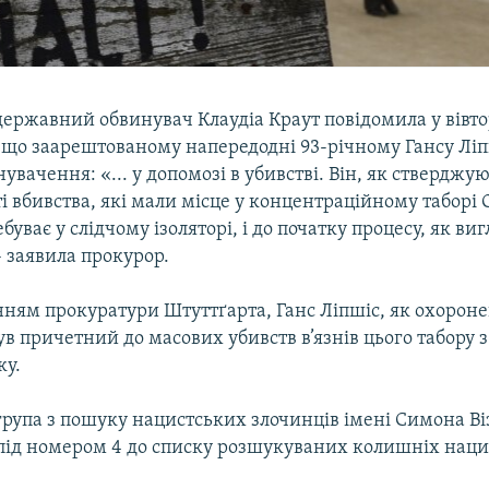
державний обвинувач Клаудіа Краут повідомила у вівт
 що заарештованому напередодні 93-річному Гансу Лі
увачення: «... у допомозі в убивстві. Він, як стверджую
і вбивства, які мали місце у концентраційному таборі
буває у слідчому ізоляторі, і до початку процесу, як виг
– заявила прокурор.
нням прокуратури Штуттґарта, Ганс Ліпшіс, як охорон
в причетний до масових убивств в’язнів цього табору з 
ку.
рупа з пошуку нацистських злочинців імені Симона Ві
 під номером 4 до списку розшукуваних колишніх наци