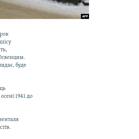
орок
пшісу
ть,
 Освенцим.
лядає, буде
ець
осені 1941 до
зенталя
стів.