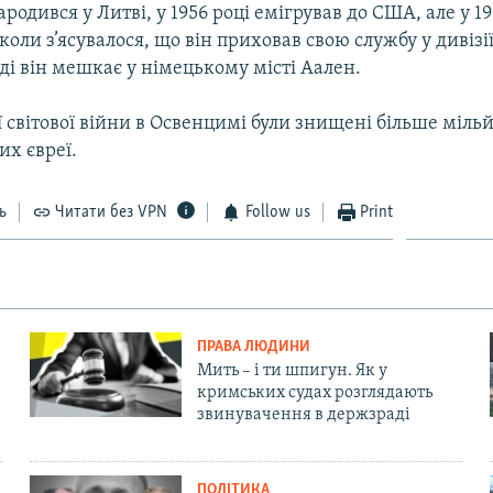
ародився у Литві, у 1956 році емігрував до США, але у 19
коли з’ясувалося, що він приховав свою службу у дивіз
оді він мешкає у німецькому місті Аален.
ї світової війни в Освенцимі були знищені більше міль
их євреї.
ь
Читати без VPN
Follow us
Print
ПРАВА ЛЮДИНИ
Мить – і ти шпигун. Як у
кримських судах розглядають
звинувачення в держзраді
ПОЛІТИКА