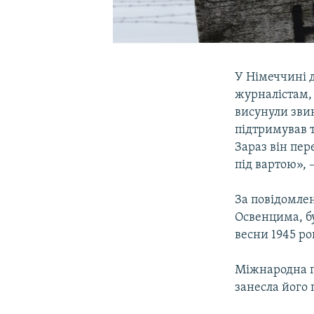
У Німеччині 
журналістам,
висунули звин
підтримував т
Зараз він пере
під вартою», 
За повідомле
Освенцима, бу
весни 1945 ро
Міжнародна г
занесла його