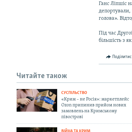
Ганс Ліпшіс н
депортували, 
голова». Відт
Під час Друго
більшість з як
Поділитис
Читайте також
СУСПІЛЬСТВО
«Крим – не Росія»: маркетплейс
Ozon припинив прийом нових
замовлень на Кримському
півострові
ВІЙНА ТА КРИМ