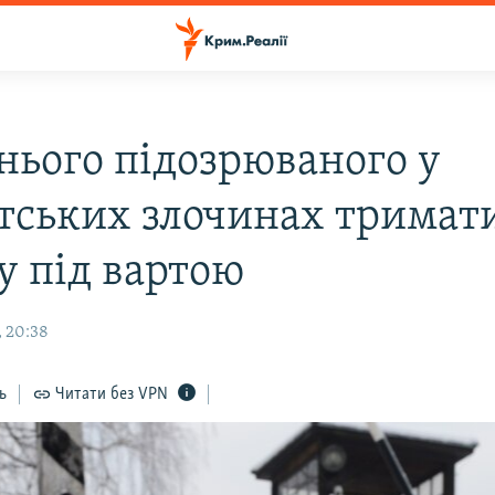
тнього підозрюваного у
тських злочинах тримат
у під вартою
, 20:38
ь
Читати без VPN