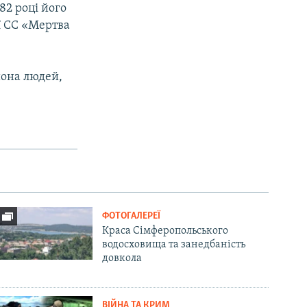
82 році його
ії СС «Мертва
йона людей,
ФОТОГАЛЕРЕЇ
Краса Сімферопольського
водосховища та занедбаність
довкола
ВІЙНА ТА КРИМ