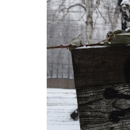
ВІДЕОУРОКИ «ELIFBE»
СВІДЧЕННЯ ОКУПАЦІЇ
УКРАЇНСЬКА ПРОБЛЕМА КРИМУ
ІНФОГРАФІКА