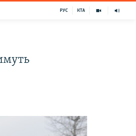
РУС
КТА
имуть