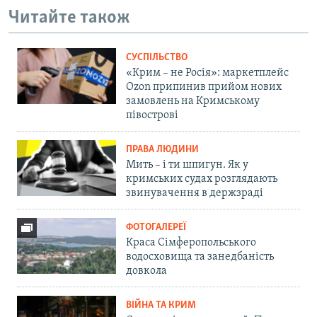
Читайте також
СУСПІЛЬСТВО
«Крим – не Росія»: маркетплейс
Ozon припинив прийом нових
замовлень на Кримському
півострові
ПРАВА ЛЮДИНИ
Мить – і ти шпигун. Як у
кримських судах розглядають
звинувачення в держзраді
ФОТОГАЛЕРЕЇ
Краса Сімферопольського
водосховища та занедбаність
довкола
ВІЙНА ТА КРИМ