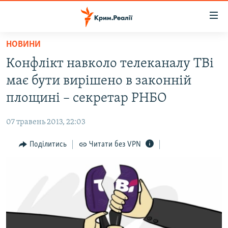
Доступність
посилання
Перейти
НОВИНИ
до
НОВИНИ
Конфлікт навколо телеканалу ТВi
основного
ВОДА.КРИМ
матеріалу
має бути вирішено в законній
ВІДЕО ТА ФОТО
Перейти
площині – секретар РНБО
до
ПОЛІТИКА
основної
07 травень 2013, 22:03
БЛОГИ
навігації
Перейти
Поділитись
Читати без VPN
ПОГЛЯД
до
ІНТЕРВ'Ю
пошуку
ВСЕ ЗА ДЕНЬ
СПЕЦПРОЕКТИ
ЯК ОБІЙТИ БЛОКУВАННЯ
ДЕПОРТАЦІЯ