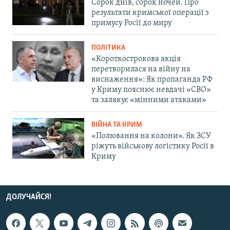
Сорок днів, сорок ночей. Про
результати кримської операції з
примусу Росії до миру
ПОЛІТИКА
«Короткострокова акція
перетворилася на війну на
виснаження»: Як пропаганда РФ
у Криму пояснює невдачі «СВО»
та залякує «мінними атаками»
ВІЙНА ТА КРИМ
«Полювання на колони». Як ЗСУ
ріжуть військову логістику Росії в
Криму
ДОЛУЧАЙСЯ!