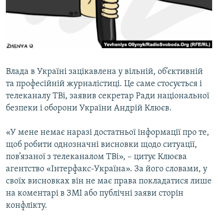
ВІДЕОУРОКИ «ELIFBE»
Русский
СВІДЧЕННЯ ОКУПАЦІЇ
Qırımtatar
УКРАЇНСЬКА ПРОБЛЕМА КРИМУ
ДОЛУЧАЙСЯ!
ІНФОГРАФІКА
Влада в Україні зацікавлена у вільній, об’єктивній
та професійній журналістиці. Це саме стосується і
телеканалу ТВi, заявив секретар Ради національної
Усі сайти RFE/RL
безпеки і оборони України Андрій Клюєв.
«У мене немає наразі достатньої інформації про те,
щоб робити однозначні висновки щодо ситуації,
пов’язаної з телеканалом ТВi», – цитує Клюєва
агентство «Інтерфакс-Україна». За його словами, у
своїх висновках він не має права покладатися лише
на коментарі в ЗМІ або публічні заяви сторін
конфлікту.