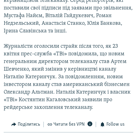
керівництвом телеканалу. Серед репортерів, які
поставили свої підписи під заявами про звільнення,
Мустафа Найєм, Віталій Гайдукевич, Роман
Недзельський, Анастасія Станко, Юлія Банкова,
Ірина Славінська та інші.
Журналісти оголосили страйк після того, як 23
квітня прес-служба «ТВі» повідомила, що новим
генеральним директором телеканалу став Артем
Шевченко, який змінив у керівництві каналу
Наталію Катеринчук. За повідомленням, новим
інвестором каналу став американський бізнесмен
Олександр Альтман. Наталія Катеринчук і власник
«ТВі» Костянтин Кагаловський заявили про
рейдерське захоплення телеканалу.
Поділитись
Читати без VPN
Follow us