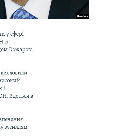
и у сфері
Н із
ідом Кожарою,
и висловили
високий
 і
ОН, йдеться в
езпечення
ку зусиллям