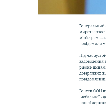
Генеральний 
миротворчості
міністром за
повідомили у
Під час зустр
задоволення 
рівень динам
довірливих в
повідомленні
Генсек ООН в
глобальної яд
нашої держави