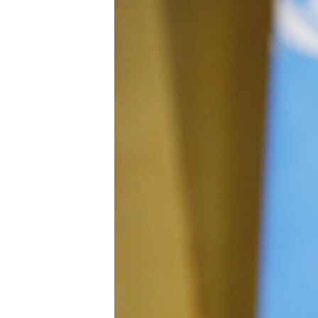
ВІДЕОУРОКИ «ELIFBE»
СВІДЧЕННЯ ОКУПАЦІЇ
УКРАЇНСЬКА ПРОБЛЕМА КРИМУ
ІНФОГРАФІКА