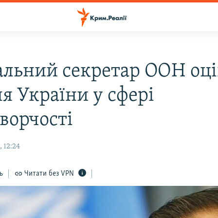
альний секретар ООН оц
я України у сфері
ворчості
 12:24
ь
Читати без VPN