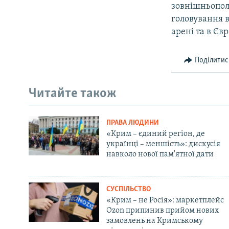
зовнішньопол
головування 
арені та в Єв
Поділитис
Читайте також
ПРАВА ЛЮДИНИ
«Крим – єдиний регіон, де
українці – меншість»: дискусія
навколо нової пам'ятної дати
СУСПІЛЬСТВО
«Крим – не Росія»: маркетплейс
Ozon припинив прийом нових
замовлень на Кримському