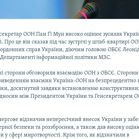
секретар ООН Пан Ґі Мун високо оцінює зусилля Україн
. Про це він сказав під час зустрічі у штаб-квартирі ОО
кордонних справ України, діючим головою ОБСЄ Леон
 Департаменті інформаційної політики МЗС.
ічі сторони обговорили взаємодію ООН з ОБСЄ. Сторон
виведенням взаємин Україна-ООН на безпрецедентно 
іки, досягнутий завдяки встановленню конструктивних
ідносин між Президентом України та Генсекретарем О
.
чергове відзначив непересічний внесок України у заб
ерної безпеки та роззброєння, а також дав високу оцін
 у сфері миротворчості. Крім того, як відзначили в