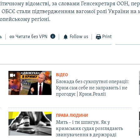
ітичному відомстві, за словами Генсекретаря ООН, пе
в ОБСЄ стали підтвердженням вагомої ролі України на
ропейському регіоні.
ь
Читати без VPN
Follow us
Print
ВІДЕО
Блокада без сухопутної операції:
Крим сам себе не заправить і не
прогодує | Крим.Реалії
ПРАВА ЛЮДИНИ
Мить – і ти шпигун. Як у
кримських судах розглядають
звинувачення в держзраді