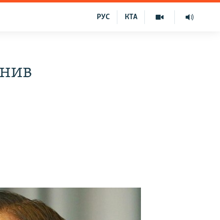
РУС
КТА
інив