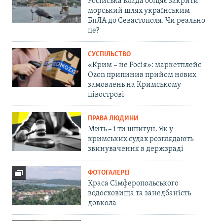
Російська влада обіцяє закрити
морський шлях українським
БпЛА до Севастополя. Чи реально
це?
СУСПІЛЬСТВО
«Крим – не Росія»: маркетплейс
Ozon припинив прийом нових
замовлень на Кримському
півострові
ПРАВА ЛЮДИНИ
Мить – і ти шпигун. Як у
кримських судах розглядають
звинувачення в держзраді
ФОТОГАЛЕРЕЇ
Краса Сімферопольського
водосховища та занедбаність
довкола