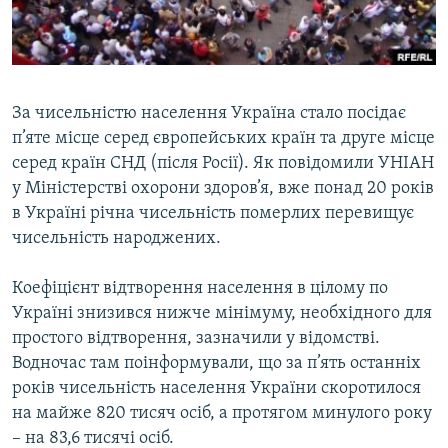
ВІДЕОУРОКИ «ELIFBE»
Русский
СВІДЧЕННЯ ОКУПАЦІЇ
Qırımtatar
УКРАЇНСЬКА ПРОБЛЕМА КРИМУ
За чисельністю населення Україна стало посідає
ДОЛУЧАЙСЯ!
ІНФОГРАФІКА
п’яте місце серед європейських країн та друге місце
серед країн СНД (після Росії). Як повідомили УНІАН
у Міністерстві охорони здоров’я, вже понад 20 років
в Україні річна чисельність померлих перевищує
Усі сайти RFE/RL
чисельність народжених.
Коефіцієнт відтворення населення в цілому по
Україні знизився нижче мінімуму, необхідного для
простого відтворення, зазначили у відомстві.
Водночас там поінформували, що за п’ять останніх
років чисельність населення України скоротилося
на майже 820 тисяч осіб, а протягом минулого року
– на 83,6 тисячі осіб.