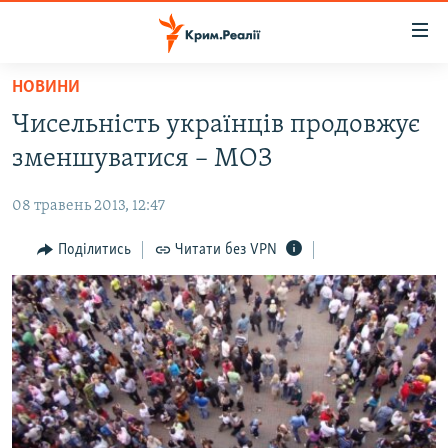
Доступність
посилання
Перейти
НОВИНИ
до
НОВИНИ
Чисельність українців продовжує
основного
ВОДА.КРИМ
матеріалу
зменшуватися – МОЗ
ВІДЕО ТА ФОТО
Перейти
до
08 травень 2013, 12:47
ПОЛІТИКА
основної
БЛОГИ
Поділитись
Читати без VPN
навігації
Перейти
ПОГЛЯД
до
ІНТЕРВ'Ю
пошуку
ВСЕ ЗА ДЕНЬ
СПЕЦПРОЕКТИ
ЯК ОБІЙТИ БЛОКУВАННЯ
ДЕПОРТАЦІЯ