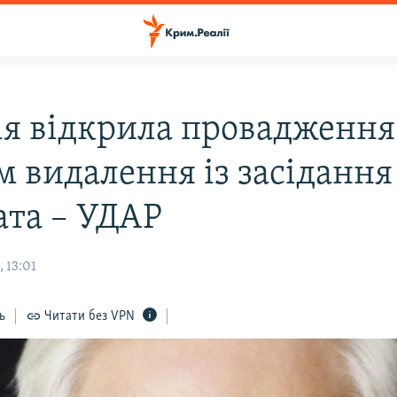
ія відкрила провадження
м видалення із засідання
ата – УДАР
 13:01
ь
Читати без VPN