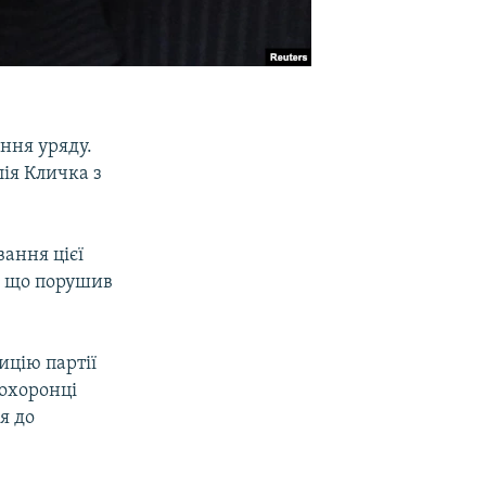
ання уряду.
лія Кличка з
вання цієї
е, що порушив
ицію партії
 охоронці
я до