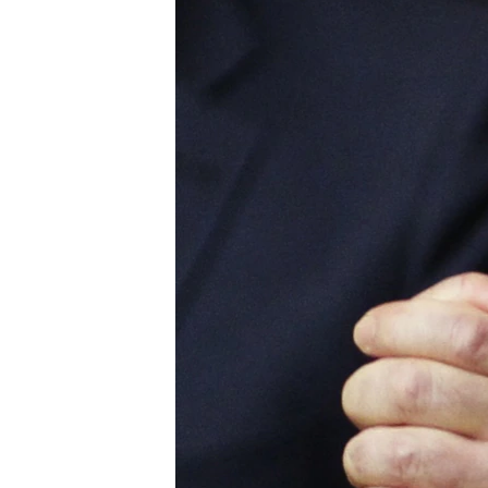
ВІДЕОУРОКИ «ELIFBE»
СВІДЧЕННЯ ОКУПАЦІЇ
УКРАЇНСЬКА ПРОБЛЕМА КРИМУ
ІНФОГРАФІКА