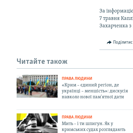
За інформаці
7 травня Капл
Захарченка з
Поділитис
Читайте також
ПРАВА ЛЮДИНИ
«Крим – єдиний регіон, де
українці – меншість»: дискусія
навколо нової пам'ятної дати
ПРАВА ЛЮДИНИ
Мить – і ти шпигун. Як у
кримських судах розглядають