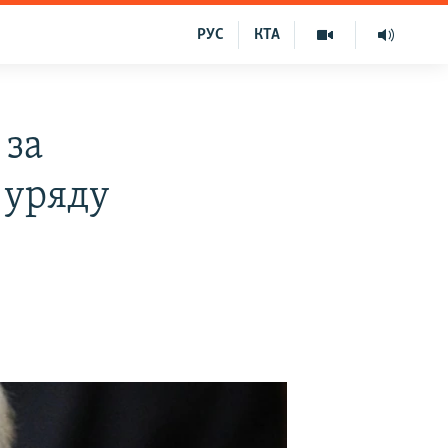
РУС
КТА
 за
 уряду