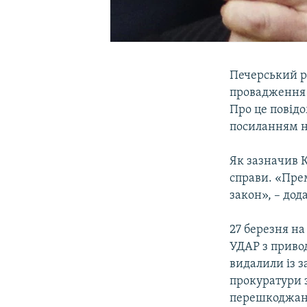
Печерський р
провадження з
Про це повідо
посиланням н
Як зазначив К
справи. «Прем
закон», – дода
27 березня на
УДАР з привод
видалили із з
прокуратури з
перешкоджанн