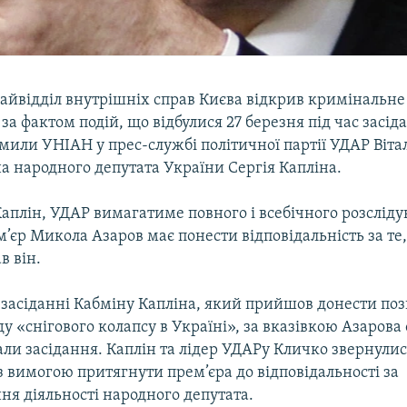
айвідділ внутрішніх справ Києва відкрив кримінальне
а фактом подій, що відбулися 27 березня під час засід
мили УНІАН у прес-службі політичної партії УДАР Віта
а народного депутата України Сергія Капліна.
аплін, УДАР вимагатиме повного і всебічного розсліду
’єр Микола Азаров має понести відповідальність за т
в він.
 засіданні Кабміну Капліна, який прийшов донести поз
у «снігового колапсу в Україні», за вказівкою Азарова
али засідання. Каплін та лідер УДАРу Кличко звернулис
 вимогою притягнути прем’єра до відповідальності за
я діяльності народного депутата.