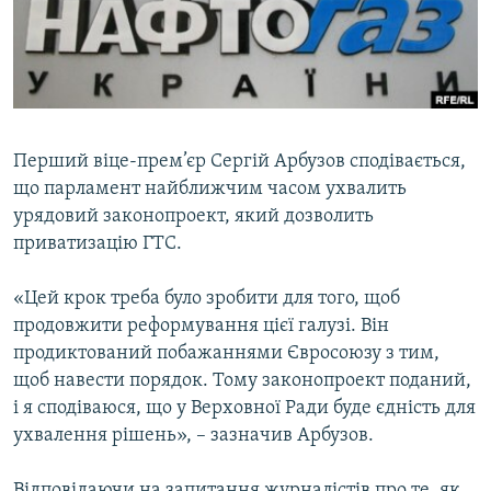
ВІДЕОУРОКИ «ELIFBE»
Русский
СВІДЧЕННЯ ОКУПАЦІЇ
Qırımtatar
УКРАЇНСЬКА ПРОБЛЕМА КРИМУ
ДОЛУЧАЙСЯ!
ІНФОГРАФІКА
Перший віце-прем’єр Сергій Арбузов сподівається,
що парламент найближчим часом ухвалить
урядовий законопроект, який дозволить
Усі сайти RFE/RL
приватизацію ГТС.
«Цей крок треба було зробити для того, щоб
продовжити реформування цієї галузі. Він
продиктований побажаннями Євросоюзу з тим,
щоб навести порядок. Тому законопроект поданий,
і я сподіваюся, що у Верховної Ради буде єдність для
ухвалення рішень», – зазначив Арбузов.
Відповідаючи на запитання журналістів про те, як