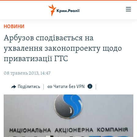
Доступність
посилання
Перейти
НОВИНИ
до
НОВИНИ
Арбузов сподівається на
основного
ВОДА.КРИМ
матеріалу
ухвалення законопроекту щодо
ВІДЕО ТА ФОТО
Перейти
приватизації ГТС
до
ПОЛІТИКА
основної
08 травень 2013, 14:47
БЛОГИ
навігації
Перейти
Поділитись
Читати без VPN
ПОГЛЯД
до
ІНТЕРВ'Ю
пошуку
ВСЕ ЗА ДЕНЬ
СПЕЦПРОЕКТИ
ЯК ОБІЙТИ БЛОКУВАННЯ
ДЕПОРТАЦІЯ