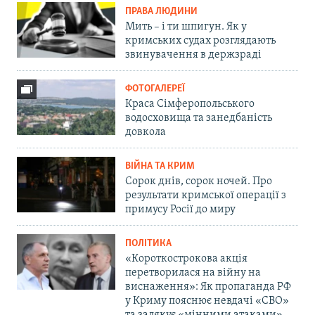
ПРАВА ЛЮДИНИ
Мить – і ти шпигун. Як у
кримських судах розглядають
звинувачення в держзраді
ФОТОГАЛЕРЕЇ
Краса Сімферопольського
водосховища та занедбаність
довкола
ВІЙНА ТА КРИМ
Сорок днів, сорок ночей. Про
результати кримської операції з
примусу Росії до миру
ПОЛІТИКА
«Короткострокова акція
перетворилася на війну на
виснаження»: Як пропаганда РФ
у Криму пояснює невдачі «СВО»