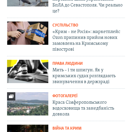
БпЛА до Севастополя. Чи реально
це?
СУСПІЛЬСТВО
«Крим – не Росія»: маркетплейс
Ozon припинив прийом нових
замовлень на Кримському
півострові
ПРАВА ЛЮДИНИ
Мить – і ти шпигун. Як у
кримських судах розглядають
звинувачення в держзраді
ФОТОГАЛЕРЕЇ
Краса Сімферопольського
водосховища та занедбаність
довкола
ВІЙНА ТА КРИМ