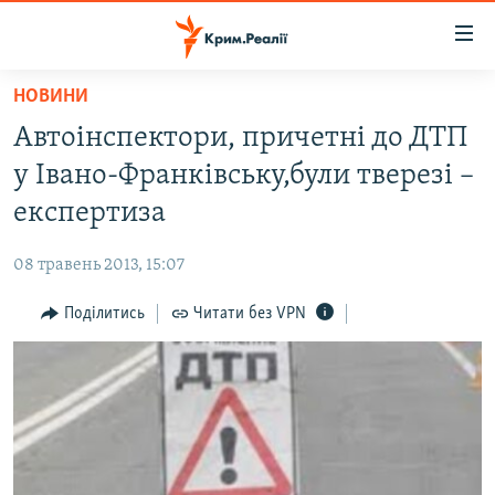
Доступність
посилання
Перейти
НОВИНИ
до
НОВИНИ
Автоінспектори, причетні до ДТП
основного
ВОДА.КРИМ
матеріалу
у Івано-Франківську,були тверезі –
ВІДЕО ТА ФОТО
Перейти
експертиза
до
ПОЛІТИКА
основної
08 травень 2013, 15:07
БЛОГИ
навігації
Перейти
Поділитись
Читати без VPN
ПОГЛЯД
до
ІНТЕРВ'Ю
пошуку
ВСЕ ЗА ДЕНЬ
СПЕЦПРОЕКТИ
ЯК ОБІЙТИ БЛОКУВАННЯ
ДЕПОРТАЦІЯ