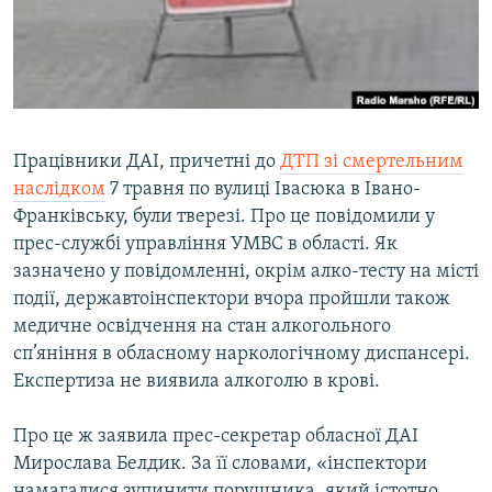
ВІДЕОУРОКИ «ELIFBE»
Русский
СВІДЧЕННЯ ОКУПАЦІЇ
Qırımtatar
УКРАЇНСЬКА ПРОБЛЕМА КРИМУ
ДОЛУЧАЙСЯ!
ІНФОГРАФІКА
Працівники ДАІ, причетні до
ДТП зі смертельним
наслідком
7 травня по вулиці Івасюка в Івано-
Франківську, були тверезі. Про це повідомили у
Усі сайти RFE/RL
прес-службі управління УМВС в області. Як
зазначено у повідомленні, окрім алко-тесту на місті
події, державтоінспектори вчора пройшли також
медичне освідчення на стан алкогольного
сп’яніння в обласному наркологічному диспансері.
Експертиза не виявила алкоголю в крові.
Про це ж заявила прес-секретар обласної ДАІ
Мирослава Белдик. За її словами, «інспектори
намагалися зупинити порушника, який істотно