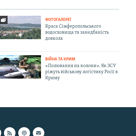
ФОТОГАЛЕРЕЇ
Краса Сімферопольського
водосховища та занедбаність
довкола
ВІЙНА ТА КРИМ
«Полювання на колони». Як ЗСУ
ріжуть військову логістику Росії в
Криму