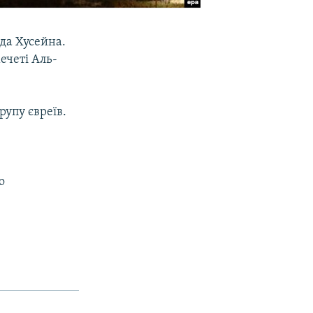
да Хусейна.
ечеті Аль-
рупу євреїв.
о