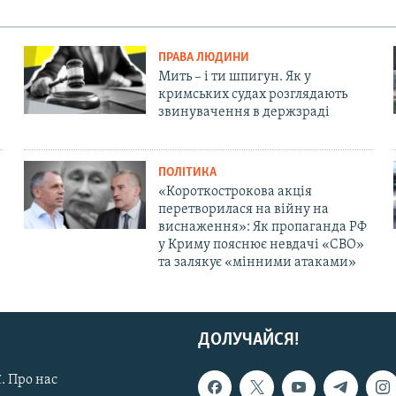
ПРАВА ЛЮДИНИ
Мить – і ти шпигун. Як у
кримських судах розглядають
звинувачення в держзраді
ПОЛІТИКА
«Короткострокова акція
перетворилася на війну на
виснаження»: Як пропаганда РФ
у Криму пояснює невдачі «СВО»
та залякує «мінними атаками»
ДОЛУЧАЙСЯ!
. Про нас