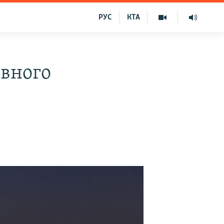
РУС
КТА
овного