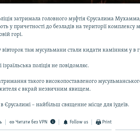
поліція затримала головного муфтія Єрусалима Мухамма
ть у причетності до безладів на території комплексу м
вій горі.
 вівторок там мусульмани стали кидати камінням у в г
 ізраїльська поліція не повідомляє.
затримання такого високопоставленого мусульманськог
ителя є вкрай незвичним явищем.
в Єрусалимі – найбільш священне місце для іудеїв.
ь
Читати без VPN
Follow us
Print