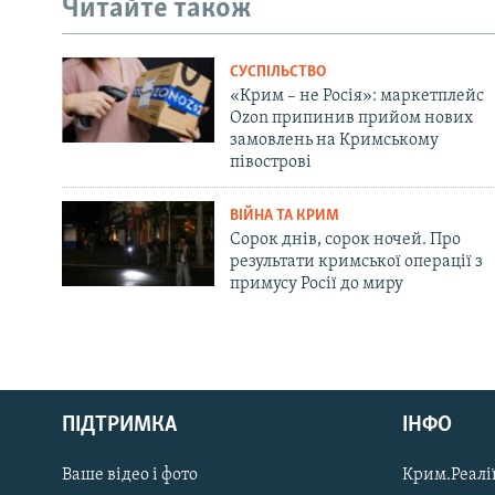
Читайте також
СУСПІЛЬСТВО
«Крим – не Росія»: маркетплейс
Ozon припинив прийом нових
замовлень на Кримському
півострові
ВІЙНА ТА КРИМ
Сорок днів, сорок ночей. Про
результати кримської операції з
примусу Росії до миру
Русский
ПІДТРИМКА
ІНФО
Qırımtatar
Ваше відео і фото
Крим.Реалії
ДОЛУЧАЙСЯ!