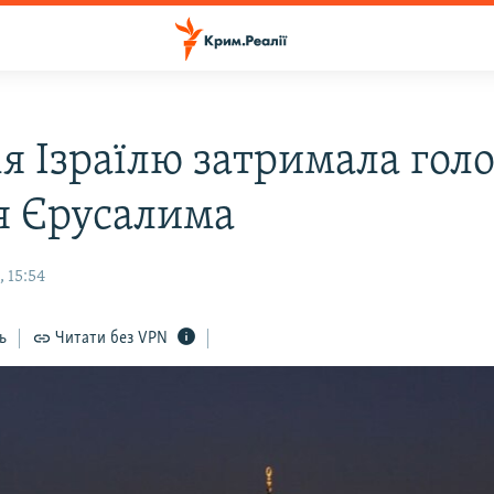
ія Ізраїлю затримала гол
я Єрусалима
 15:54
ь
Читати без VPN