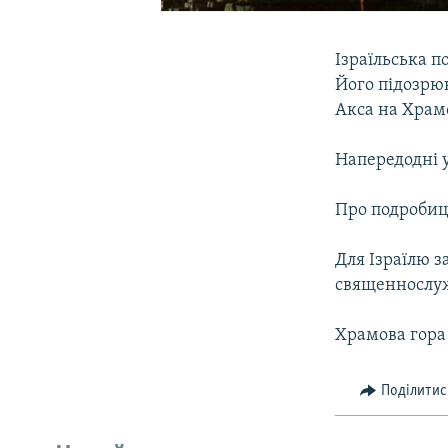
Ізраїльська 
Його підозрюю
Акса на Храмо
Напередодні у
Про подробиці
Для Ізраїлю 
священнослуж
Храмова гора 
Поділитис