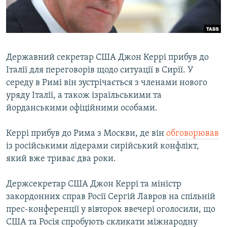
ВІДЕОУРОКИ «ELIFBE»
Русский
СВІДЧЕННЯ ОКУПАЦІЇ
Qırımtatar
УКРАЇНСЬКА ПРОБЛЕМА КРИМУ
Державний секретар США Джон Керрі прибув до
ДОЛУЧАЙСЯ!
ІНФОГРАФІКА
Італії для переговорів щодо ситуації в Сирії. У
середу в Римі він зустрічається з членами нового
уряду Італії, а також ізраїльськими та
йорданськими офіційними особами.
Усі сайти RFE/RL
Керрі прибув до Рима з Москви, де він
обговорював
із російськими лідерами сирійський конфлікт,
який вже триває два роки.
Держсекретар США Джон Керрі та міністр
закордонних справ Росії Сергій Лавров на спільній
прес-конференції у вівторок ввечері оголосили, що
США та Росія спробують скликати міжнародну