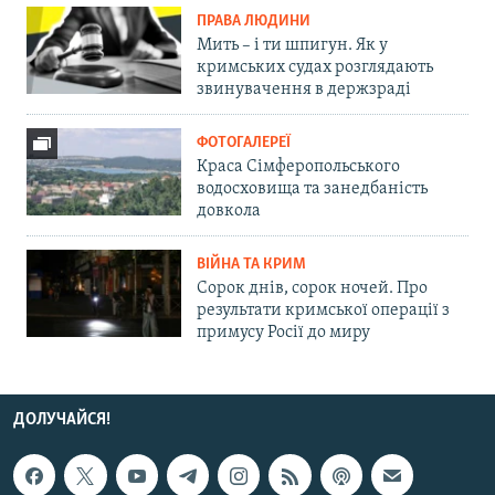
ПРАВА ЛЮДИНИ
Мить – і ти шпигун. Як у
кримських судах розглядають
звинувачення в держзраді
ФОТОГАЛЕРЕЇ
Краса Сімферопольського
водосховища та занедбаність
довкола
ВІЙНА ТА КРИМ
Сорок днів, сорок ночей. Про
результати кримської операції з
примусу Росії до миру
ДОЛУЧАЙСЯ!