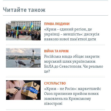
Читайте також
ПРАВА ЛЮДИНИ
«Крим – єдиний регіон, де
українці – меншість»: дискусія
навколо нової пам'ятної дати
ВІЙНА ТА КРИМ
Російська влада обіцяє закрити
морський шлях українським
БпЛА до Севастополя. Чи реально
це?
СУСПІЛЬСТВО
«Крим – не Росія»: маркетплейс
Ozon припинив прийом нових
замовлень на Кримському
півострові