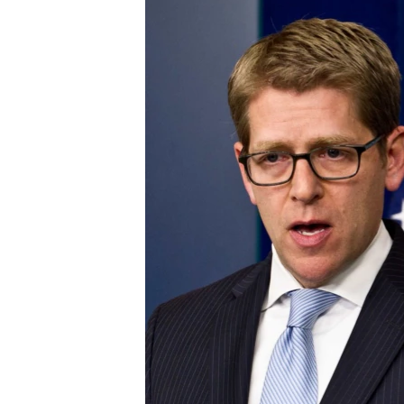
ВІДЕОУРОКИ «ELIFBE»
СВІДЧЕННЯ ОКУПАЦІЇ
УКРАЇНСЬКА ПРОБЛЕМА КРИМУ
ІНФОГРАФІКА