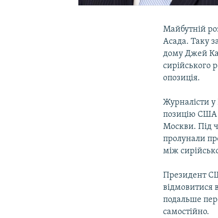
Майбутній ро
Асада. Таку з
дому Джей Кар
сирійського 
опозиція.
Журналісти у
позицію США 
Москви. Під 
пролунали пр
між сирійськ
Президент СШ
відмовитися в
подальше пер
самостійно.