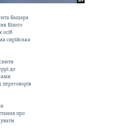
ента Башара
ик Білого
 осіб
ма сирійська
яснити
ррі до
иками
х переговорів
ен
итання про
шувати