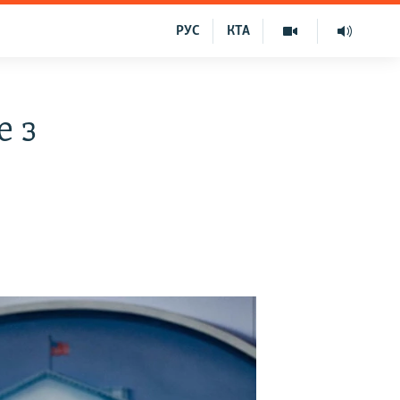
РУС
КТА
е з