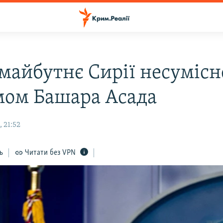
майбутнє Сирії несумісн
ом Башара Асада
 21:52
ь
Читати без VPN