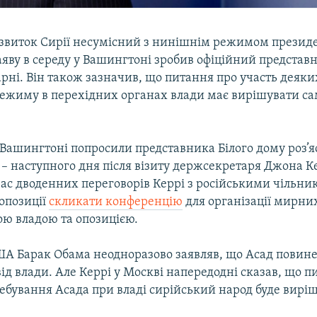
звиток Сирії несумісний з нинішнім режимом презид
аяву в середу у Вашингтоні зробив офіційний представн
ні. Він також зазначив, що питання про участь деяких
режиму в перехідних органах влади має вирішувати са
 Вашингтоні попросили представника Білого дому роз’
– наступного дня після візиту держсекретаря Джона Ке
час дводенних переговорів Керрі з російськими чільн
опозиції
скликати конференцію
для організації мирни
ою владою та опозицією.
А Барак Обама неодноразово заявляв, що Асад повин
ід влади. Але Керрі у Москві напередодні сказав, що п
ебування Асада при владі сирійський народ буде вирі