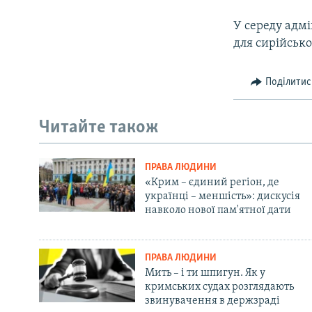
У середу адм
для сирійсько
Поділитис
Читайте також
ПРАВА ЛЮДИНИ
«Крим – єдиний регіон, де
українці – меншість»: дискусія
навколо нової пам'ятної дати
ПРАВА ЛЮДИНИ
Мить – і ти шпигун. Як у
кримських судах розглядають
звинувачення в держзраді