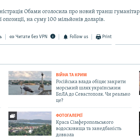
іністрація Обами оголосила про новий транш гуманіта
ї опозиції, на суму 100 мільйонів доларів.
ь
Читати без VPN
Follow us
Print
ВІЙНА ТА КРИМ
Російська влада обіцяє закрити
морський шлях українським
БпЛА до Севастополя. Чи реально
це?
ФОТОГАЛЕРЕЇ
Краса Сімферопольського
водосховища та занедбаність
довкола