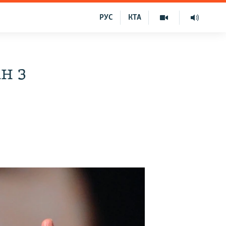
РУС
КТА
н з