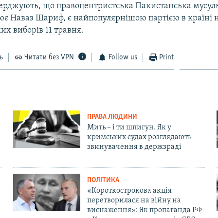
верджують, що правоцентристська Пакистанська мусу
лює Наваз Шариф, є найпопулярнішою партією в країні 
х виборів 11 травня.
ь
Читати без VPN
Follow us
Print
ПРАВА ЛЮДИНИ
Мить – і ти шпигун. Як у
кримських судах розглядають
звинувачення в держзраді
ПОЛІТИКА
«Короткострокова акція
перетворилася на війну на
виснаження»: Як пропаганда РФ