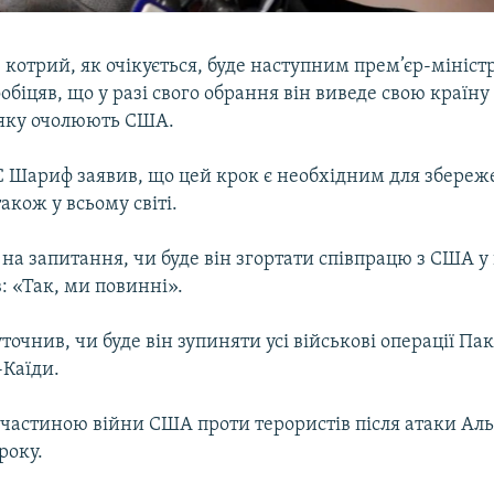
котрий, як очікується, буде наступним прем’єр-мініст
обіцяв, що у разі свого обрання він виведе свою країну 
яку очолюють США.
BC Шариф заявив, що цей крок є необхідним для збереж
акож у всьому світі.
на запитання, чи буде він згортати співпрацю з США у ц
: «Так, ми повинні».
уточнив, чи буде він зупиняти усі військові операції П
-Каїди.
частиною війни США проти терористів після атаки Аль
року.