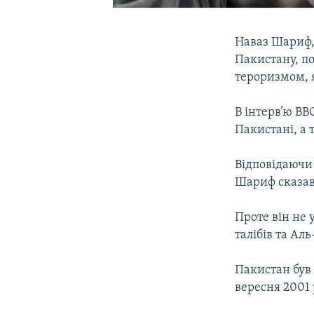
Наваз Шариф, 
Пакистану, по
тероризмом, 
В інтерв’ю B
Пакистані, а т
Відповідаючи 
Шариф сказав
Проте він не 
талібів та Аль
Пакистан був 
вересня 2001 