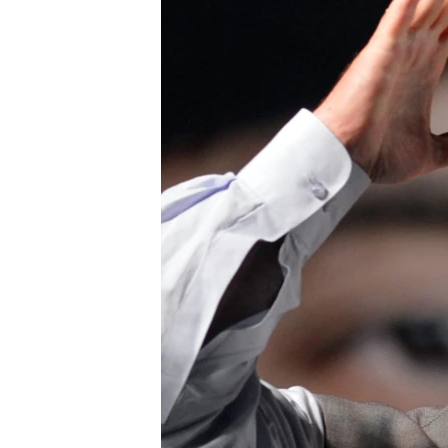
ВІДЕОУРОКИ «ELIFBE»
СВІДЧЕННЯ ОКУПАЦІЇ
УКРАЇНСЬКА ПРОБЛЕМА КРИМУ
ІНФОГРАФІКА