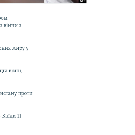
ром
з війни з
ення миру у
ій війні,
акистану проти
-Каїди 11