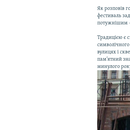
Як розповів г
фестиваль зад
потужнішим –
Традицією є с
символічного 
вулицях і ск
пам’ятний зна
минулого року