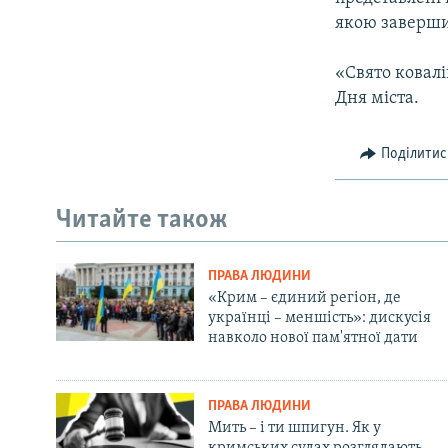
якою заверши
«Свято ковал
Дня міста.
Поділитис
Читайте також
ПРАВА ЛЮДИНИ
«Крим – єдиний регіон, де
українці – меншість»: дискусія
навколо нової пам'ятної дати
ПРАВА ЛЮДИНИ
Мить – і ти шпигун. Як у