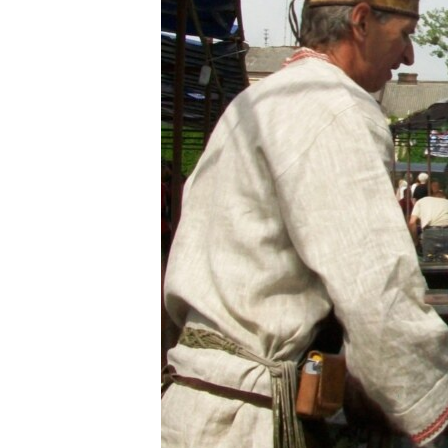
ВІДЕОУРОКИ «ELIFBE»
СВІДЧЕННЯ ОКУПАЦІЇ
УКРАЇНСЬКА ПРОБЛЕМА КРИМУ
ІНФОГРАФІКА