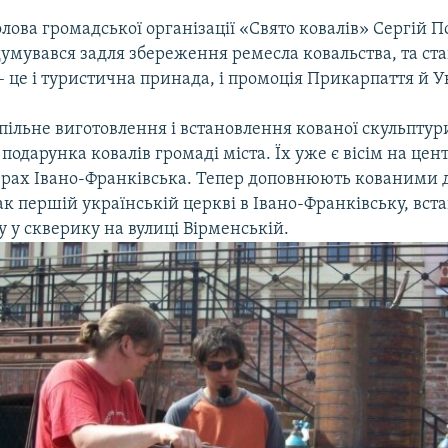
олова громадської організації «Свято ковалів» Сергій П
умувався задля збереження ремесла ковальства, та ста
 це і туристична принада, і промоція Прикарпаття й У
пільне виготовлення і встановлення кованої скульптур
подарунка ковалів громаді міста. Їх уже є вісім на це
верах Івано-Франківська. Тепер доповнюють кованими
к першій українській церкві в Івано-Франківську, вс
 у скверику на вулиці Вірменській.