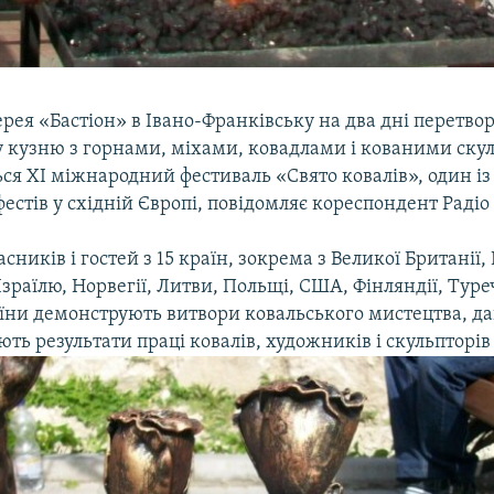
рея «Бастіон» в Івано-Франківську на два дні перетво
у кузню з горнами, міхами, ковадлами і кованими ску
ься ХІ міжнародний фестиваль «Свято ковалів», один і
естів у східній Європі, повідомляє кореспондент Радіо
сників і гостей з 15 країн, зокрема з Великої Британії,
Ізраїлю, Норвегії, Литви, Польщі, США, Фінляндії, Туре
раїни демонструють витвори ковальського мистецтва, д
ють результати праці ковалів, художників і скульпторів