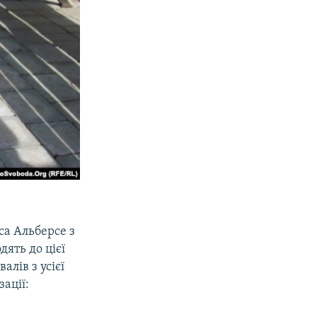
са Альберсе з
дять до цієї
алів з усієї
зації: