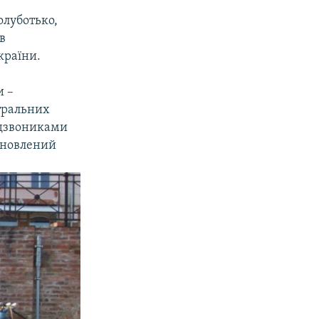
олуботько,
в
країни.
и –
нтральних
 дзвониками
тановлений