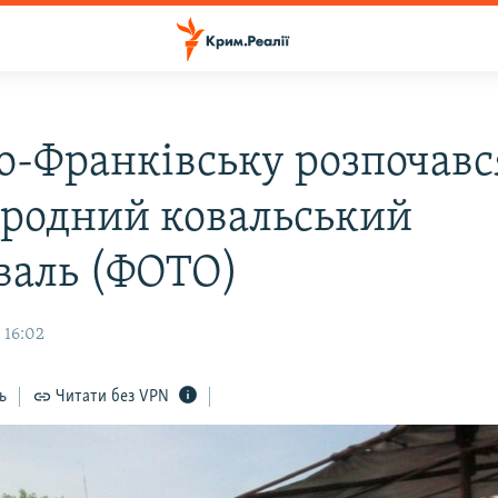
но-Франківську розпочавс
родний ковальський
валь (ФОТО)
 16:02
ь
Читати без VPN