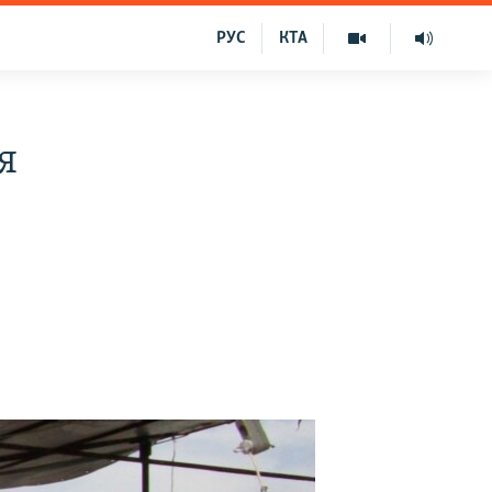
РУС
КТА
я