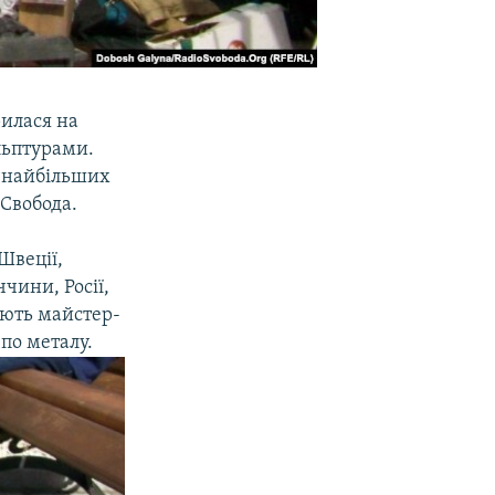
рилася на
льптурами.
з найбільших
 Свобода.
 Швеції,
ччини, Росії,
ають майстер-
 по металу.