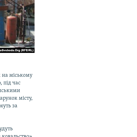
 на міському
, під час
їнськими
арунок місту,
муть за
удуть
 ковальство»,