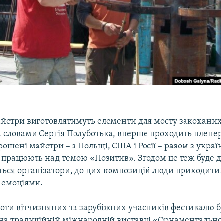
айстри виготовлятимуть елементи для мосту закоханих
за словами Сергія Полуботька, вперше проходить пленер
рошені майстри – з Польщі, США і Росії – разом з укра
працюють над темою «Позитив». Згодом це теж буде д
ються організатори, до цих композицій люди приходити
 емоціями.
оти вітчизняних та зарубіжних учасників фестивалю б
 на традиційній міжнародній виставці «Орнаментальне