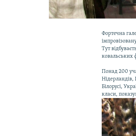
Фортечна гале
імпровізован
Тут відбуваєт
ковальських ф
Понад 200 уча
Нідерландів, 
Білорусі, Ук
класи, показу