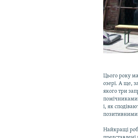
Цього року м
озері. А ще, 
якого три зап
помічниками 
і, як сподіва
позитивними
Найкращі роб
представлені