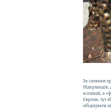
За словами пр
Нідерландів, 
асоціації, а «
Європи, тут зб
об’єднувати л