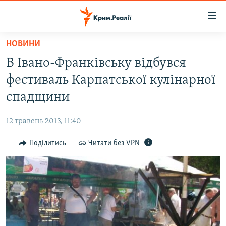
Доступність
посилання
Перейти
НОВИНИ
до
НОВИНИ
В Івано-Франківську відбувся
основного
ВОДА.КРИМ
матеріалу
фестиваль Карпатської кулінарної
ВІДЕО ТА ФОТО
Перейти
спадщини
до
ПОЛІТИКА
основної
12 травень 2013, 11:40
БЛОГИ
навігації
Перейти
Поділитись
Читати без VPN
ПОГЛЯД
до
ІНТЕРВ'Ю
пошуку
ВСЕ ЗА ДЕНЬ
СПЕЦПРОЕКТИ
ЯК ОБІЙТИ БЛОКУВАННЯ
ДЕПОРТАЦІЯ