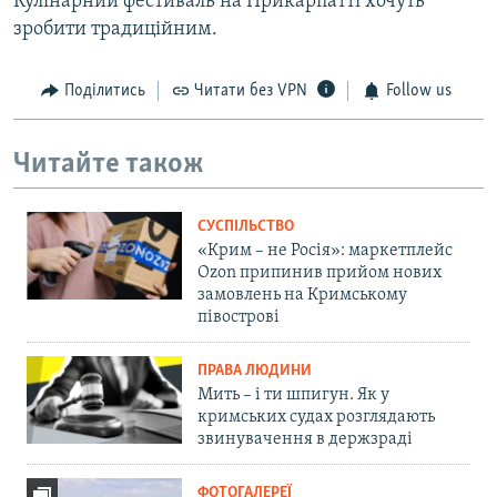
Кулінарний фестиваль на Прикарпатті хочуть
зробити традиційним.
Поділитись
Читати без VPN
Follow us
Читайте також
СУСПІЛЬСТВО
«Крим – не Росія»: маркетплейс
Ozon припинив прийом нових
замовлень на Кримському
півострові
ПРАВА ЛЮДИНИ
Мить – і ти шпигун. Як у
кримських судах розглядають
звинувачення в держзраді
ФОТОГАЛЕРЕЇ