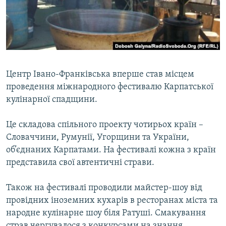
ВІДЕОУРОКИ «ELIFBE»
Русский
СВІДЧЕННЯ ОКУПАЦІЇ
Qırımtatar
УКРАЇНСЬКА ПРОБЛЕМА КРИМУ
ДОЛУЧАЙСЯ!
ІНФОГРАФІКА
Центр Івано-Франківська вперше став місцем
проведення міжнародного фестивалю Карпатської
кулінарної спадщини.
Усі сайти RFE/RL
Це складова спільного проекту чотирьох країн –
Словаччини, Румунії, Угорщини та України,
об’єднаних Карпатами. На фестивалі кожна з країн
представила свої автентичні страви.
Також на фестивалі проводили майстер-шоу від
провідних іноземних кухарів в ресторанах міста та
народне кулінарне шоу біля Ратуші. Смакування
страв чергувалося з конкурсами на знання