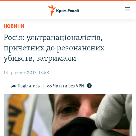
Доступність
посилання
Перейти
НОВИНИ
до
НОВИНИ
Росія: ультранаціоналістів,
основного
ВОДА.КРИМ
матеріалу
причетних до резонансних
ВІДЕО ТА ФОТО
Перейти
убивств, затримали
до
ПОЛІТИКА
основної
13 травень 2013, 13:58
БЛОГИ
навігації
Перейти
Поділитись
Читати без VPN
ПОГЛЯД
до
ІНТЕРВ'Ю
пошуку
ВСЕ ЗА ДЕНЬ
СПЕЦПРОЕКТИ
ЯК ОБІЙТИ БЛОКУВАННЯ
ДЕПОРТАЦІЯ