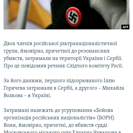
ВІДЕОУРОКИ «ELIFBE»
Русский
СВІДЧЕННЯ ОКУПАЦІЇ
Qırımtatar
УКРАЇНСЬКА ПРОБЛЕМА КРИМУ
ДОЛУЧАЙСЯ!
ІНФОГРАФІКА
Двох членів російської ультранаціоналістичної
групи, ймовірно, причетної до резонансних
убивств, затримали на території України і Сербії.
Усі сайти RFE/RL
Про це повідомив речник Слідчого комітету Росії.
За його даними, першого підозрюваного Іллю
Горячева затримали в Сербії, а другого – Михайла
Волкова – в Україні.
Затримані належать до угруповання «Бойова
організація російських націоналістів» (БОРН).
Вони, ймовірно, причетні, до вбивств судді
Московського міського суду Едуарда Чувашова в