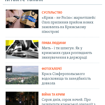
СУСПІЛЬСТВО
«Крим – не Росія»: маркетплейс
Ozon припинив прийом нових
замовлень на Кримському
півострові
ПРАВА ЛЮДИНИ
Мить – і ти шпигун. Як у
кримських судах розглядають
звинувачення в держзраді
ФОТОГАЛЕРЕЇ
Краса Сімферопольського
водосховища та занедбаність
довкола
ВІЙНА ТА КРИМ
Сорок днів, сорок ночей. Про
результати кримської операції з