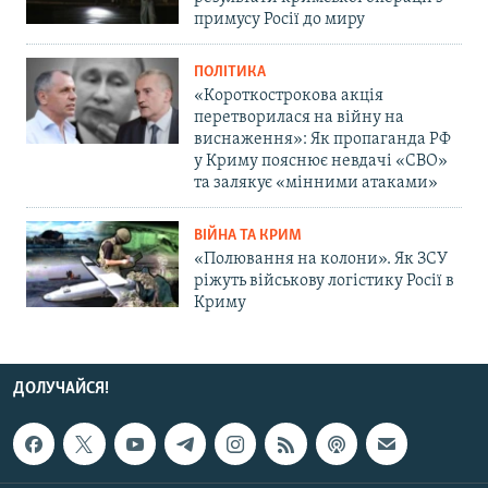
примусу Росії до миру
ПОЛІТИКА
«Короткострокова акція
перетворилася на війну на
виснаження»: Як пропаганда РФ
у Криму пояснює невдачі «СВО»
та залякує «мінними атаками»
ВІЙНА ТА КРИМ
«Полювання на колони». Як ЗСУ
ріжуть військову логістику Росії в
Криму
ДОЛУЧАЙСЯ!