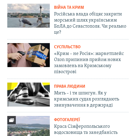
ВІЙНА ТА КРИМ
Російська влада обіцяє закрити
морський шлях українським
БпЛА до Севастополя. Чи реально
це?
СУСПІЛЬСТВО
«Крим – не Росія»: маркетплейс
Ozon припинив прийом нових
замовлень на Кримському
півострові
ПРАВА ЛЮДИНИ
Мить – і ти шпигун. Як у
кримських судах розглядають
звинувачення в держзраді
ФОТОГАЛЕРЕЇ
Краса Сімферопольського
водосховища та занедбаність