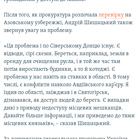
ВІДЕОУРОКИ «ELIFBE»
Русский
Після того, як прокуратура розпочала
перевірку
на
СВІДЧЕННЯ ОКУПАЦІЇ
Qırımtatar
Азовському узбережжі, Андрій Шишацький також
УКРАЇНСЬКА ПРОБЛЕМА КРИМУ
звернув увагу на проблему.
ДОЛУЧАЙСЯ!
ІНФОГРАФІКА
«Ця проблема і по Сіверському Донцю існує. Є
відводи, сірі схеми. Береться, наприклад, земля в
оренду для очищення русла, і в той же час там
Усі сайти RFE/RL
потім виростають будинки, а то й котеджі. Є
проблема у нас навіть на ставках в області. В тому
числі, є конфлікти навколо Авдіївського кар’єру. Я
їздив по області, заїжджав і в Святогірськ,
дізнавався, як доступ людей до берега. Є випадки
дикі з приводу недоступу місцевих мешканців.
Давайте більше інформації, і ми приведемо до тями
місцевих князьків», – сказав Шишацький.