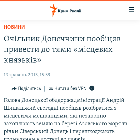
Доступність
посилання
Перейти
НОВИНИ
до
НОВИНИ
Очільник Донеччини пообіцяв
основного
ВОДА.КРИМ
матеріалу
привести до тями «місцевих
ВІДЕО ТА ФОТО
Перейти
князьків»
до
ПОЛІТИКА
основної
13 травень 2013, 15:59
БЛОГИ
навігації
Перейти
Поділитись
Читати без VPN
ПОГЛЯД
до
Голова Донецької облдержадміністрації Андрій
ІНТЕРВ'Ю
пошуку
Шишацький сьогодні пообіцяв розібратися з
ВСЕ ЗА ДЕНЬ
місцевими мешканцями, які незаконно
СПЕЦПРОЕКТИ
захоплюють землю на березі Азовського моря та
річки Сіверський Донець і перешкоджають
ЯК ОБІЙТИ БЛОКУВАННЯ
ДЕПОРТАЦІЯ
громадянам у доступі до пляжів.