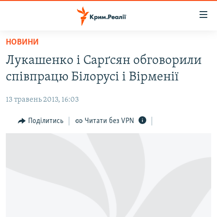
Доступність
посилання
Перейти
НОВИНИ
до
НОВИНИ
Лукашенко і Сарґсян обговорили
основного
ВОДА.КРИМ
матеріалу
співпрацю Білорусі і Вірменії
ВІДЕО ТА ФОТО
Перейти
до
13 травень 2013, 16:03
ПОЛІТИКА
основної
БЛОГИ
Поділитись
Читати без VPN
навігації
Перейти
ПОГЛЯД
до
ІНТЕРВ'Ю
пошуку
ВСЕ ЗА ДЕНЬ
СПЕЦПРОЕКТИ
ЯК ОБІЙТИ БЛОКУВАННЯ
ДЕПОРТАЦІЯ