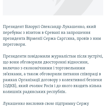
ВІДЕОУРОКИ «ELIFBE»
Русский
СВІДЧЕННЯ ОКУПАЦІЇ
Qırımtatar
УКРАЇНСЬКА ПРОБЛЕМА КРИМУ
Президент Білорусі Олександр Лукашенко, який
ДОЛУЧАЙСЯ!
ІНФОГРАФІКА
перебуває з візитом в Єревані на запрошення
президента Вірменії Сержа Сарґсяна, провів з ним
переговори.
Усі сайти RFE/RL
Президенти повідомили журналістам після зустрічі,
що вони обговорили двосторонні відносини,
включно з економічними і торговельними
зв’язками, а також обговорили питання співпраці в
рамках Організації договору з колективної безпеки
(ОДКБ), який очолює Росія і до якого входять кілька
колишніх радянських республік.
Лукашенко висловив свою підтримку Сержу