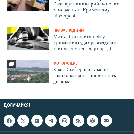
Ozon припинив прийом нових
замовлень на Кримському
півострові
ПРАВА ЛЮДИНИ
Мить – і ти шпигун. Як у
кримських судах розглядають
звинувачення в держзраді
ФОТОГАЛЕРЕЇ
Краса Сімферопольського
водосховища та занедбаність
довкола
ДОЛУЧАЙСЯ!