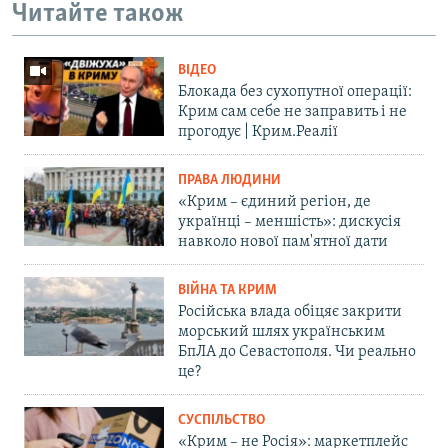
Читайте також
ВІДЕО
Блокада без сухопутної операції:
Крим сам себе не заправить і не
прогодує | Крим.Реалії
ПРАВА ЛЮДИНИ
«Крим – єдиний регіон, де
українці – меншість»: дискусія
навколо нової пам'ятної дати
ВІЙНА ТА КРИМ
Російська влада обіцяє закрити
морський шлях українським
БпЛА до Севастополя. Чи реально
це?
СУСПІЛЬСТВО
«Крим – не Росія»: маркетплейс