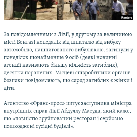
ВІДЕОУРОКИ «ELIFBE»
Русский
СВІДЧЕННЯ ОКУПАЦІЇ
Qırımtatar
УКРАЇНСЬКА ПРОБЛЕМА КРИМУ
За повідомленнями з Лівії, у другому за величиною
ДОЛУЧАЙСЯ!
ІНФОГРАФІКА
місті Бенгазі неподалік від шпиталю від вибуху
автомобілю, нашпигованого вибухівкою, загинули у
понеділок щонайменше 9 осіб (деякі новинні
агенції називають більшу кількість загиблих),
Усі сайти RFE/RL
десятки поранених. Місцеві співробітники органів
безпеки повідомляють, що серед загиблих є жінки і
діти.
Агентство «Франс-прес» цитує заступника міністра
внутрішніх справ Лівії Абдуллу Масуда, який каже,
що «повністю зруйнований ресторан і серйозно
пошкоджені сусідні будівлі».