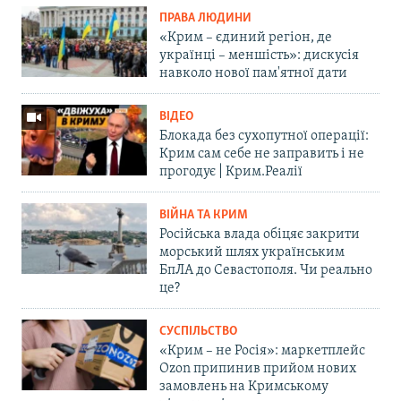
ПРАВА ЛЮДИНИ
«Крим – єдиний регіон, де
українці – меншість»: дискусія
навколо нової пам'ятної дати
ВІДЕО
Блокада без сухопутної операції:
Крим сам себе не заправить і не
прогодує | Крим.Реалії
ВІЙНА ТА КРИМ
Російська влада обіцяє закрити
морський шлях українським
БпЛА до Севастополя. Чи реально
це?
СУСПІЛЬСТВО
«Крим – не Росія»: маркетплейс
Ozon припинив прийом нових
замовлень на Кримському