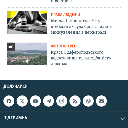
півострові
ПРАВА ЛЮДИНИ
Мить – і ти шпигун. Як у
кримських судах розглядають
звинувачення в держзраді
ФОТОГАЛЕРЕЇ
Краса Сімферопольського
водосховища та занедбаність
довкола
ДОЛУЧАЙСЯ!
ПІДТРИМКА