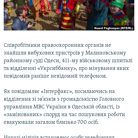
ВІДЕОУРОКИ «ELIFBE»
Русский
СВІДЧЕННЯ ОКУПАЦІЇ
Qırımtatar
УКРАЇНСЬКА ПРОБЛЕМА КРИМУ
ДОЛУЧАЙСЯ!
ІНФОГРАФІКА
Співробітники правоохоронних органів не
знайшли вибухових пристроїв у Малиновському
районному суді Одеси, 411-му військовому шпиталі
Усі сайти RFE/RL
та відділенні «Укрсиббанку», про мінування яких
повідомив раніше невідомий телефоном.
Як повідомляє «Інтерфакс», посилаючись на
відділення зі зв’язків з громадськістю Головного
управління МВС України в Одеській області, із
«замінованих» споруд на час пошукових роботи
евакуювали загалом близько 700 осіб.
Наразі міліція встановлює особу телефонних