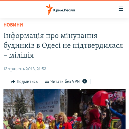
Доступність
посилання
Перейти
НОВИНИ
до
НОВИНИ
Інформація про мінування
основного
ВОДА.КРИМ
матеріалу
будинків в Одесі не підтвердилася
ВІДЕО ТА ФОТО
Перейти
– міліція
до
ПОЛІТИКА
основної
13 травень 2013, 21:53
БЛОГИ
навігації
Перейти
Поділитись
Читати без VPN
ПОГЛЯД
до
ІНТЕРВ'Ю
пошуку
ВСЕ ЗА ДЕНЬ
СПЕЦПРОЕКТИ
ЯК ОБІЙТИ БЛОКУВАННЯ
ДЕПОРТАЦІЯ