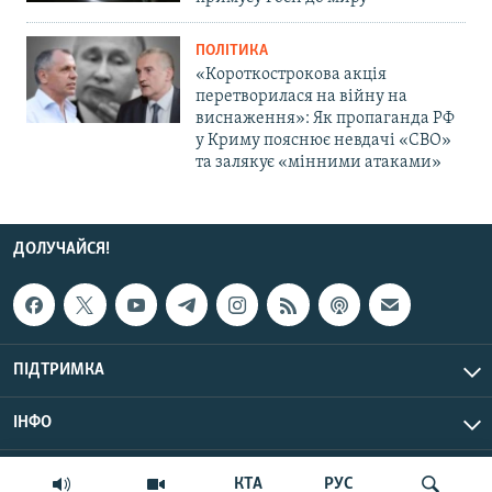
ПОЛІТИКА
«Короткострокова акція
перетворилася на війну на
виснаження»: Як пропаганда РФ
у Криму пояснює невдачі «СВО»
та залякує «мінними атаками»
ДОЛУЧАЙСЯ!
ПІДТРИМКА
ІНФО
© Крим.Реалії, 2026 | Усі права застережено.
КТА
РУС