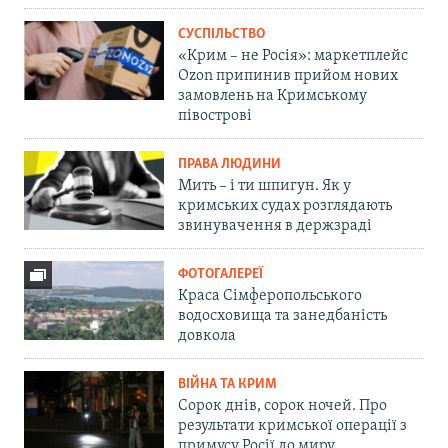
СУСПІЛЬСТВО
«Крим – не Росія»: маркетплейс
Ozon припинив прийом нових
замовлень на Кримському
півострові
ПРАВА ЛЮДИНИ
Мить – і ти шпигун. Як у
кримських судах розглядають
звинувачення в держзраді
ФОТОГАЛЕРЕЇ
Краса Сімферопольського
водосховища та занедбаність
довкола
ВІЙНА ТА КРИМ
Сорок днів, сорок ночей. Про
результати кримської операції з
примусу Росії до миру