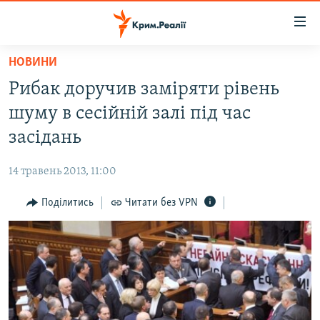
Доступність
посилання
Перейти
НОВИНИ
до
НОВИНИ
Рибак доручив заміряти рівень
основного
ВОДА.КРИМ
матеріалу
шуму в сесійній залі під час
ВІДЕО ТА ФОТО
Перейти
засідань
до
ПОЛІТИКА
основної
14 травень 2013, 11:00
БЛОГИ
навігації
Перейти
Поділитись
Читати без VPN
ПОГЛЯД
до
ІНТЕРВ'Ю
пошуку
ВСЕ ЗА ДЕНЬ
СПЕЦПРОЕКТИ
ЯК ОБІЙТИ БЛОКУВАННЯ
ДЕПОРТАЦІЯ