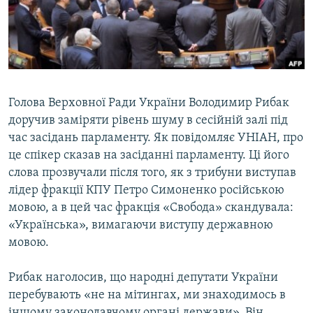
ВІДЕОУРОКИ «ELIFBE»
Русский
СВІДЧЕННЯ ОКУПАЦІЇ
Qırımtatar
УКРАЇНСЬКА ПРОБЛЕМА КРИМУ
ДОЛУЧАЙСЯ!
ІНФОГРАФІКА
Голова Верховної Ради України Володимир Рибак
доручив заміряти рівень шуму в сесійній залі під
час засідань парламенту. Як повідомляє УНІАН, про
Усі сайти RFE/RL
це спікер сказав на засіданні парламенту. Ці його
слова прозвучали після того, як з трибуни виступав
лідер фракції КПУ Петро Симоненко російською
мовою, а в цей час фракція «Свобода» скандувала:
«Українська», вимагаючи виступу державною
мовою.
Рибак наголосив, що народні депутати України
перебувають «не на мітингах, ми знаходимось в
іншому законодавчому органі держави». Він