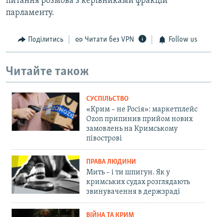
питання розмова з керівниками фракцій
парламенту.
Поділитись
Читати без VPN
Follow us
Читайте також
СУСПІЛЬСТВО
«Крим – не Росія»: маркетплейс
Ozon припинив прийом нових
замовлень на Кримському
півострові
ПРАВА ЛЮДИНИ
Мить – і ти шпигун. Як у
кримських судах розглядають
звинувачення в держзраді
ВІЙНА ТА КРИМ