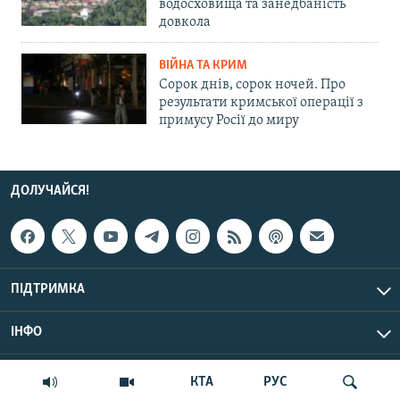
водосховища та занедбаність
довкола
ВІЙНА ТА КРИМ
Сорок днів, сорок ночей. Про
результати кримської операції з
примусу Росії до миру
ДОЛУЧАЙСЯ!
ПІДТРИМКА
ІНФО
© Крим.Реалії, 2026 | Усі права застережено.
КТА
РУС