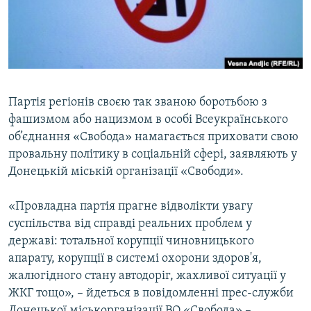
ВІДЕОУРОКИ «ELIFBE»
Русский
СВІДЧЕННЯ ОКУПАЦІЇ
Qırımtatar
УКРАЇНСЬКА ПРОБЛЕМА КРИМУ
ДОЛУЧАЙСЯ!
ІНФОГРАФІКА
Партія регіонів своєю так званою боротьбою з
фашизмом або нацизмом в особі Всеукраїнського
об’єднання «Свобода» намагається приховати свою
Усі сайти RFE/RL
провальну політику в соціальній сфері, заявляють у
Донецькій міській організації «Свободи».
«Провладна партія прагне відволікти увагу
суспільства від справді реальних проблем у
державі: тотальної корупції чиновницького
апарату, корупції в системі охорони здоров'я,
жалюгідного стану автодоріг, жахливої ситуації у
ЖКГ тощо», – йдеться в повідомленні прес-служби
Донецької міськорганізації ВО «Свобода» –