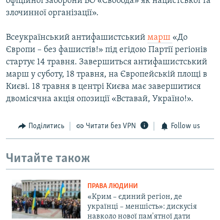
офіційної заборони ВО «Свобода» як нацистської та
злочинної організації».
Всеукраїнський антифашистський
марш
«До
Європи – без фашистів!» під егідою Партії регіонів
стартує 14 травня. Завершиться антифашистський
марш у суботу, 18 травня, на Європейській площі в
Києві. 18 травня в центрі Києва має завершитися
двомісячна акція опозиції «Вставай, Україно!».
Поділитись
Читати без VPN
Follow us
Читайте також
ПРАВА ЛЮДИНИ
«Крим – єдиний регіон, де
українці – меншість»: дискусія
навколо нової пам'ятної дати