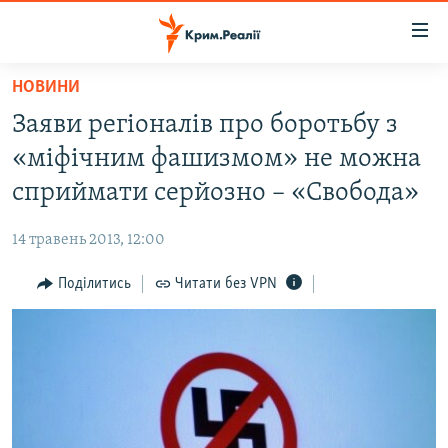
Доступність
посилання
Перейти
НОВИНИ
до
НОВИНИ
Заяви регіоналів про боротьбу з
основного
ВОДА.КРИМ
матеріалу
«міфічним фашизмом» не можна
ВІДЕО ТА ФОТО
Перейти
сприймати серйозно – «Свобода»
до
ПОЛІТИКА
основної
14 травень 2013, 12:00
БЛОГИ
навігації
Перейти
Поділитись
Читати без VPN
ПОГЛЯД
до
ІНТЕРВ'Ю
пошуку
ВСЕ ЗА ДЕНЬ
СПЕЦПРОЕКТИ
ЯК ОБІЙТИ БЛОКУВАННЯ
ДЕПОРТАЦІЯ