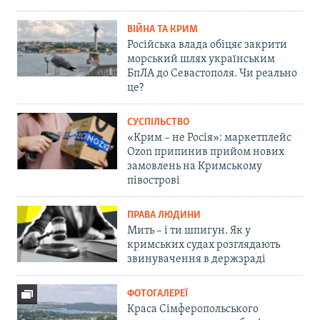
ВІЙНА ТА КРИМ
Російська влада обіцяє закрити
морський шлях українським
БпЛА до Севастополя. Чи реально
це?
СУСПІЛЬСТВО
«Крим – не Росія»: маркетплейс
Ozon припинив прийом нових
замовлень на Кримському
півострові
ПРАВА ЛЮДИНИ
Мить – і ти шпигун. Як у
кримських судах розглядають
звинувачення в держзраді
ФОТОГАЛЕРЕЇ
Краса Сімферопольського