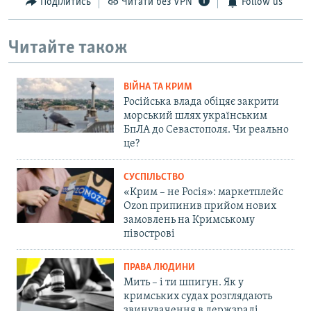
Поділитись
Читати без VPN
Follow us
Читайте також
ВІЙНА ТА КРИМ
Російська влада обіцяє закрити
морський шлях українським
БпЛА до Севастополя. Чи реально
це?
СУСПІЛЬСТВО
«Крим – не Росія»: маркетплейс
Ozon припинив прийом нових
замовлень на Кримському
півострові
ПРАВА ЛЮДИНИ
Мить – і ти шпигун. Як у
кримських судах розглядають
звинувачення в держзраді