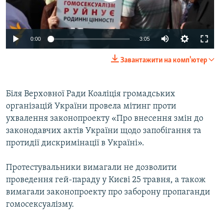
ВІДЕОУРОКИ «ELIFBE»
Русский
СВІДЧЕННЯ ОКУПАЦІЇ
Qırımtatar
0:00
3:05
УКРАЇНСЬКА ПРОБЛЕМА КРИМУ
Завантажити на комп'ютер
ДОЛУЧАЙСЯ!
ІНФОГРАФІКА
Біля Верховної Ради Коаліція громадських
організацій України провела мітинг проти
Усі сайти RFE/RL
ухвалення законопроекту «Про внесення змін до
законодавчих актів України щодо запобігання та
протидії дискримінації в Україні».
Протестувальники вимагали не дозволити
проведення гей-параду у Києві 25 травня, а також
вимагали законопроекту про заборону пропаганди
гомосексуалізму.