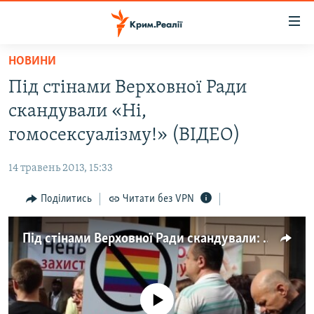
Доступність
посилання
Перейти
НОВИНИ
до
НОВИНИ
Під стінами Верховної Ради
основного
ВОДА.КРИМ
матеріалу
скандували «Ні,
ВІДЕО ТА ФОТО
Перейти
гомосексуалізму!» (ВІДЕО)
до
ПОЛІТИКА
основної
14 травень 2013, 15:33
БЛОГИ
навігації
Перейти
Поділитись
Читати без VPN
ПОГЛЯД
до
ІНТЕРВ'Ю
пошуку
Під стінами Верховної Ради скандували: «Ні, гомосексуалізму!»
ВСЕ ЗА ДЕНЬ
СПЕЦПРОЕКТИ
No media source currently available
ЯК ОБІЙТИ БЛОКУВАННЯ
ДЕПОРТАЦІЯ