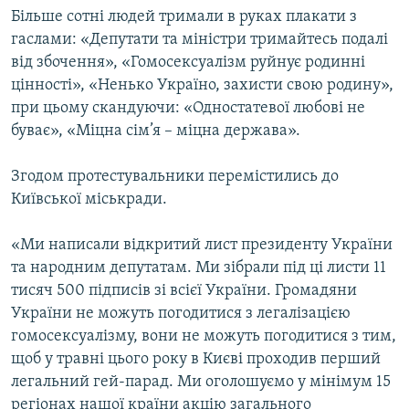
Більше сотні людей тримали в руках плакати з
гаслами: «Депутати та міністри тримайтесь подалі
від збочення», «Гомосексуалізм руйнує родинні
цінності», «Ненько Україно, захисти свою родину»,
при цьому скандуючи: «Одностатевої любові не
буває», «Міцна сім’я – міцна держава».
Згодом протестувальники перемістились до
Київської міськради.
«Ми написали відкритий лист президенту України
та народним депутатам. Ми зібрали під ці листи 11
тисяч 500 підписів зі всієї України. Громадяни
України не можуть погодитися з легалізацією
гомосексуалізму, вони не можуть погодитися з тим,
щоб у травні цього року в Києві проходив перший
легальний гей-парад. Ми оголошуємо у мінімум 15
регіонах нашої країни акцію загального