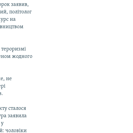
орок заявив,
ий, політолог
px
width
курс на
івництвом
в тероризмі
леном жодного
ше, не
ері
в.
кту сталося
ура заявила
 у
й: чоловіки