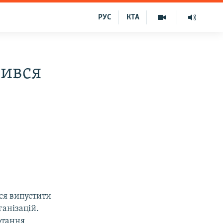
РУС
КТА
вився
ся випустити
анізацій.
отання