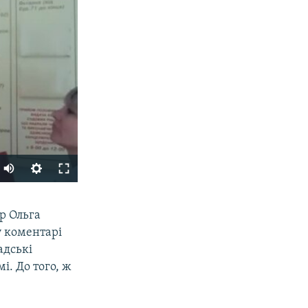
SHARE
р Ольга
у коментарі
адські
і. До того, ж