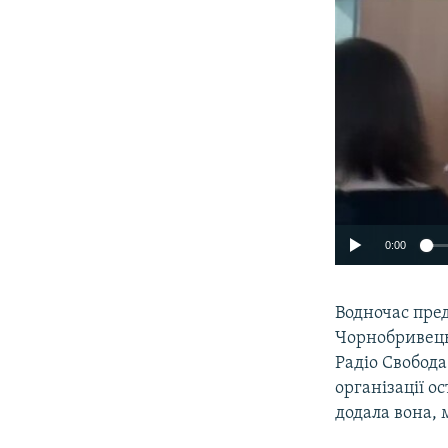
0:00
Водночас пре
Чорнобривець,
Радіо Свобода
організації о
додала вона, 