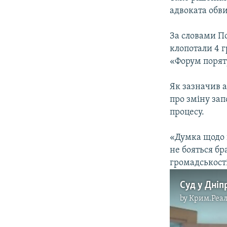
ВІДЕОУРОКИ «ELIFBE»
адвоката обви
СВІДЧЕННЯ ОКУПАЦІЇ
За словами По
УКРАЇНСЬКА ПРОБЛЕМА КРИМУ
клопотали 4 
ІНФОГРАФІКА
«Форум порят
Як зазначив 
про зміну за
процесу.
«Думка щодо 
не бояться бр
громадськості
by
Крим.Реал