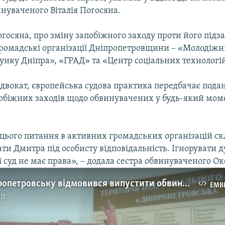
нуваченого Віталія Погосяна.
госяна, про зміну запобіжного заходу проти його підз
громадські організації Дніпропетровщини – «Молодіжн
унку Дніпра», «ГРАД» та «Центр соціальних технологій
адвокат, європейська судова практика передбачає пода
побіжних заходів щодо обвинувачених у будь-який мом
цього питання в активних громадських організацій ск
ати Дмитра під особисту відповідальність. Ігнорувати 
 суд не має права», – додала сестра обвинуваченого О
Суд у Дніпропетровську відмовився випустити обвинуваченого в тероризмі на поруки
EMB
ії