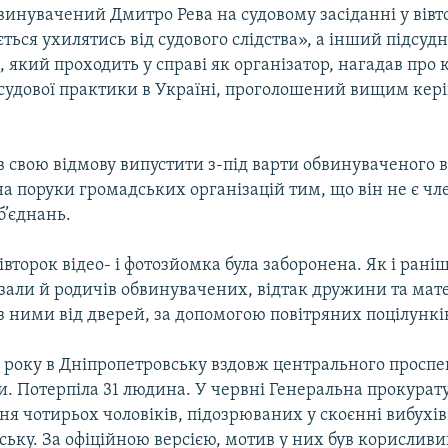
инувачений Дмитро Рева на судовому засіданні у вівт
ться ухилятись від судового слідства», а інший підсудн
, який проходить у справі як організатор, нагадав про 
 судової практики в Україні, проголошений вищим кер
 свою відмову випустити з-під варти обвинуваченого 
на поруки громадських організацій тим, що він не є ч
б’єднань.
вівторок відео- і фотозйомка була заборонена. Як і рані
зали й родичів обвинувачених, відтак дружини та мат
з ними від дверей, за допомогою повітряних поцілункі
2 року в Дніпропетровську вздовж центрального проспе
. Потерпіла 31 людина. У червні Генеральна прокурат
я чотирьох чоловіків, підозрюваних у скоєнні вибухів
ьку. За офіційною версією, мотив у них був корисливи