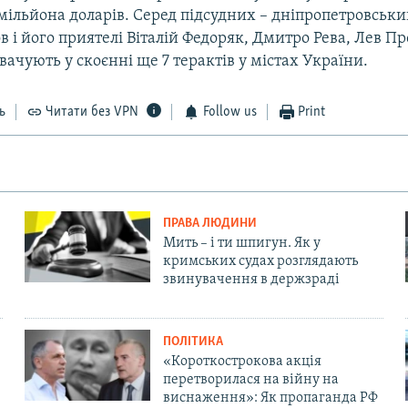
мільйона доларів. Серед підсудних – дніпропетровськи
в і його приятелі Віталій Федоряк, Дмитро Рева, Лев Пр
ачують у скоєнні ще 7 терактів у містах України.
ь
Читати без VPN
Follow us
Print
ПРАВА ЛЮДИНИ
Мить – і ти шпигун. Як у
кримських судах розглядають
звинувачення в держзраді
ПОЛІТИКА
«Короткострокова акція
перетворилася на війну на
виснаження»: Як пропаганда РФ