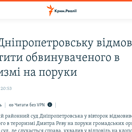
 Дніпропетровську відмо
тити обвинуваченого в
измі на поруки
 20:53
ь
Читати без VPN
ий районний суд Дніпропетровська у вівторок відмовив
го в тероризмі Дмитра Реву на поруки громадських орг
суд, де слухається справа, ухвалив у відповідь на клоп