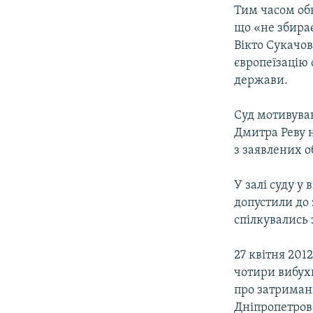
Тим часом обв
що «не збирає
Вікто Сукачов
європеїзацію
держави.
Суд мотивував
Дмитра Реву 
з заявлених о
У залі суду у 
допустили до 
спілкувались 
27 квітня 201
чотири вибухи
про затриманн
Дніпропетровс