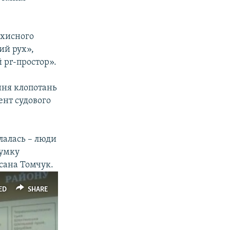
ахисного
ий рух»,
 pr-простор».
ння клопотань
ент судового
лалась – люди
думку
ксана Томчук.
ED
SHARE