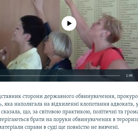
No media source currently available
1:49
EMBED
дставник сторони державного обвинувачення, прокуро
 яка наполягала на відхиленні клопотання адвоката, 
 сказала, що, за світовою практикою, політичні та гром
стерігаються брати на поруки обвинувачених в тероризм
матеріали справи в суді ще повністю не вивчені.