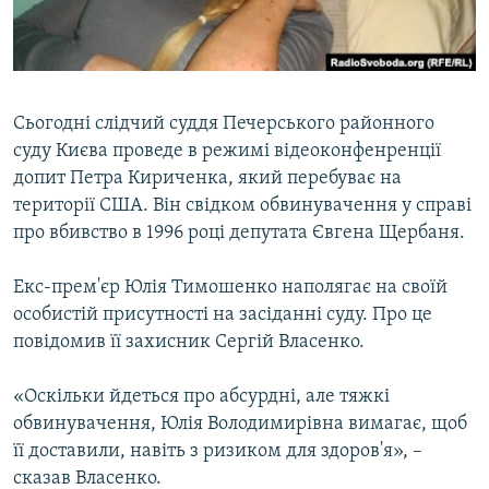
ВІДЕОУРОКИ «ELIFBE»
Русский
СВІДЧЕННЯ ОКУПАЦІЇ
Qırımtatar
УКРАЇНСЬКА ПРОБЛЕМА КРИМУ
Сьогодні слідчий суддя Печерського районного
ДОЛУЧАЙСЯ!
ІНФОГРАФІКА
суду Києва проведе в режимі відеоконфенренції
допит Петра Кириченка, який перебуває на
території США. Він свідком обвинувачення у справі
про вбивство в 1996 році депутата Євгена Щербаня.
Усі сайти RFE/RL
Екс-прем'єр Юлія Тимошенко наполягає на своїй
особистій присутності на засіданні суду. Про це
повідомив її захисник Сергій Власенко.
«Оскільки йдеться про абсурдні, але тяжкі
обвинувачення, Юлія Володимирівна вимагає, щоб
її доставили, навіть з ризиком для здоров'я», –
сказав Власенко.