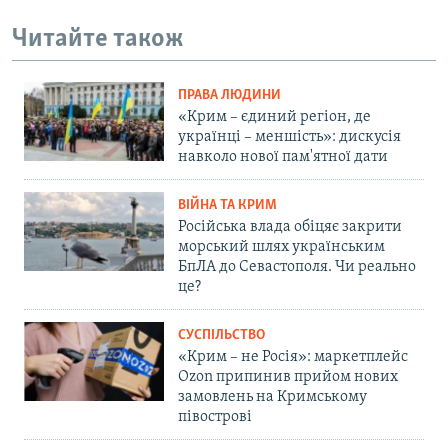
Читайте також
ПРАВА ЛЮДИНИ
«Крим – єдиний регіон, де
українці – меншість»: дискусія
навколо нової пам'ятної дати
ВІЙНА ТА КРИМ
Російська влада обіцяє закрити
морський шлях українським
БпЛА до Севастополя. Чи реально
це?
СУСПІЛЬСТВО
«Крим – не Росія»: маркетплейс
Ozon припинив прийом нових
замовлень на Кримському
півострові