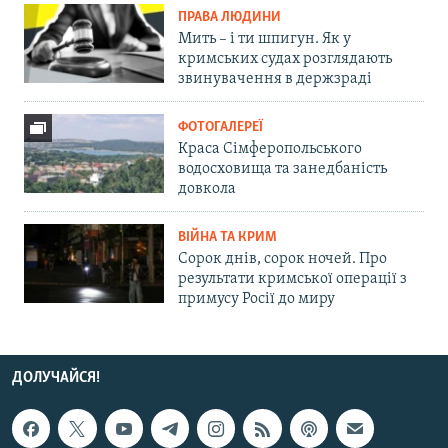
ПРАВА ЛЮДИНИ
Мить – і ти шпигун. Як у
кримських судах розглядають
звинувачення в держзраді
ФОТОГАЛЕРЕЇ
Краса Сімферопольського
водосховища та занедбаність
довкола
ВІЙНА ТА КРИМ
Сорок днів, сорок ночей. Про
результати кримської операції з
примусу Росії до миру
ДОЛУЧАЙСЯ!