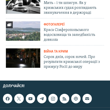
Мить – і ти шпигун. Як у
кримських судах розглядають
звинувачення в держзраді
ФОТОГАЛЕРЕЇ
Краса Сімферопольського
водосховища та занедбаність
довкола
ВІЙНА ТА КРИМ
Сорок днів, сорок ночей. Про
результати кримської операції з
примусу Росії до миру
ДОЛУЧАЙСЯ!