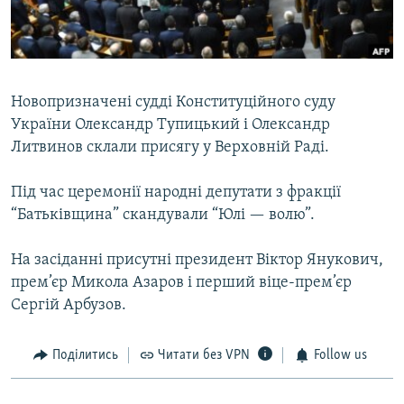
ВІДЕОУРОКИ «ELIFBE»
Русский
СВІДЧЕННЯ ОКУПАЦІЇ
Qırımtatar
УКРАЇНСЬКА ПРОБЛЕМА КРИМУ
Новопризначені судді Конституційного суду
ДОЛУЧАЙСЯ!
ІНФОГРАФІКА
України Олександр Тупицький і Олександр
Литвинов склали присягу у Верховній Раді.
Під час церемонії народні депутати з фракції
Усі сайти RFE/RL
“Батьківщина” скандували “Юлі — волю”.
На засіданні присутні президент Віктор Янукович,
прем’єр Микола Азаров і перший віце-прем’єр
Сергій Арбузов.
Поділитись
Читати без VPN
Follow us