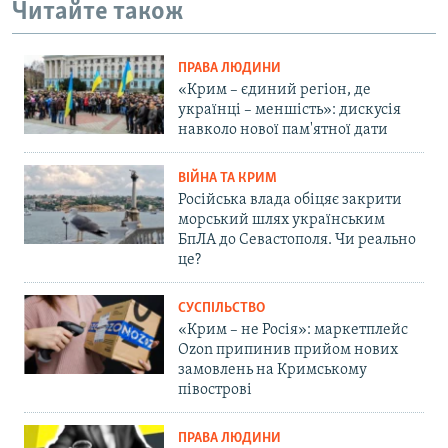
Читайте також
ПРАВА ЛЮДИНИ
«Крим – єдиний регіон, де
українці – меншість»: дискусія
навколо нової пам'ятної дати
ВІЙНА ТА КРИМ
Російська влада обіцяє закрити
морський шлях українським
БпЛА до Севастополя. Чи реально
це?
СУСПІЛЬСТВО
«Крим – не Росія»: маркетплейс
Ozon припинив прийом нових
замовлень на Кримському
півострові
ПРАВА ЛЮДИНИ